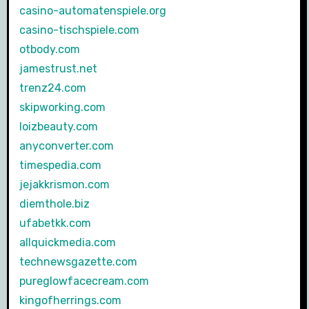
casino-automatenspiele.org
casino-tischspiele.com
otbody.com
jamestrust.net
trenz24.com
skipworking.com
loizbeauty.com
anyconverter.com
timespedia.com
jejakkrismon.com
diemthole.biz
ufabetkk.com
allquickmedia.com
technewsgazette.com
pureglowfacecream.com
kingofherrings.com