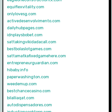
equiflexvitality.com
onlylovesg.com
activedesenvolvimento.com
dailyhubpages.com
idnplaysbobet.com
sattakingvikidadacall.com
bestbolaslotgames.com
sattamatkafixedgamehere.com
entrepreneurguardian.com
hibaby.info
paperwashington.com
weedemup.com
bestchancecasino.com
bilalliaqat.com
autodispensadores.com
inductioncooktopp.com