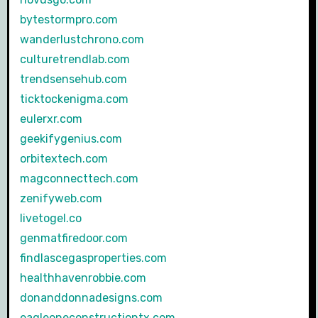
bytestormpro.com
wanderlustchrono.com
culturetrendlab.com
trendsensehub.com
ticktockenigma.com
eulerxr.com
geekifygenius.com
orbitextech.com
magconnecttech.com
zenifyweb.com
livetogel.co
genmatfiredoor.com
findlascegasproperties.com
healthhavenrobbie.com
donanddonnadesigns.com
eagleoneconstructiontx.com