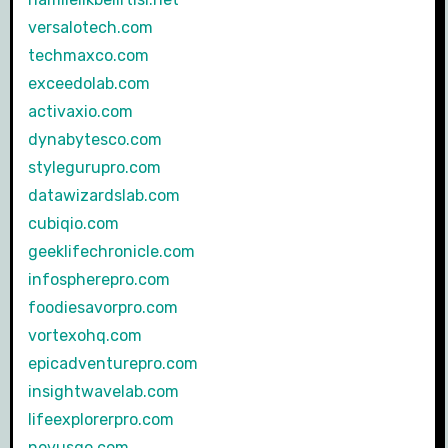
versalotech.com
techmaxco.com
exceedolab.com
activaxio.com
dynabytesco.com
stylegurupro.com
datawizardslab.com
cubiqio.com
geeklifechronicle.com
infospherepro.com
foodiesavorpro.com
vortexohq.com
epicadventurepro.com
insightwavelab.com
lifeexplorerpro.com
novusgo.com