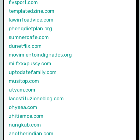
fivsport.com
templatedzine.com
lawinfoadvice.com
phenqdietplan.org
sumnercafe.com
dunetflix.com
movimientoindignados.org
milfxxxpussy.com
uptodatefamily.com
musitop.com
utyam.com
lacostituzioneblog.com
ohyeea.com
zhitiemoe.com
nungkub.com
anotherindian.com