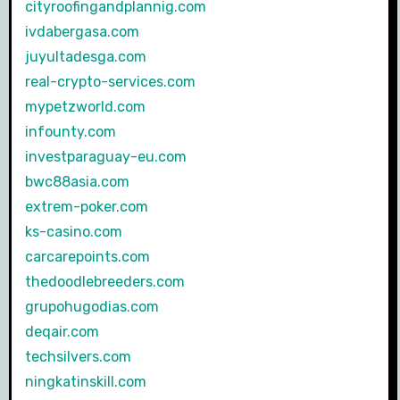
cityroofingandplannig.com
ivdabergasa.com
juyultadesga.com
real-crypto-services.com
mypetzworld.com
infounty.com
investparaguay-eu.com
bwc88asia.com
extrem-poker.com
ks-casino.com
carcarepoints.com
thedoodlebreeders.com
grupohugodias.com
deqair.com
techsilvers.com
ningkatinskill.com