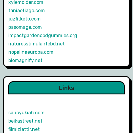
xylemcider.com
taniaetiago.com
juzfitketo.com
pasomaga.com
impactgardencbdgummies.org
naturesstimulantcbd.net
nopalinaeuropa.com
biomagnify.net
Links
saucyukiah.com
beikastreet.net
filmizlettir.net