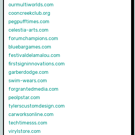
ourmultiworlds.com
cooncreekclub.org
pegpufftimes.com
celestia-arts.com
forumchampions.com
bluebargames.com
festivaldelamalou.com
firstsigninnovations.com
garberdodge.com
swim-wears.com
forgrantedmedia.com
peolpstar.com
tylerscustomdesign.com
carworksonline.com
techtimesss.com
virylstore.com