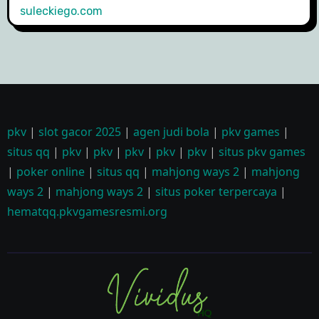
suleckiego.com
pkv
|
slot gacor 2025
|
agen judi bola
|
pkv games
|
situs qq
|
pkv
|
pkv
|
pkv
|
pkv
|
pkv
|
situs pkv games
|
poker online
|
situs qq
|
mahjong ways 2
|
mahjong
ways 2
|
mahjong ways 2
|
situs poker terpercaya
|
hematqq.pkvgamesresmi.org