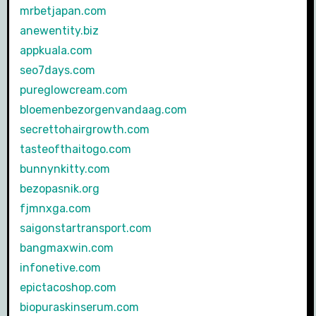
mrbetjapan.com
anewentity.biz
appkuala.com
seo7days.com
pureglowcream.com
bloemenbezorgenvandaag.com
secrettohairgrowth.com
tasteofthaitogo.com
bunnynkitty.com
bezopasnik.org
fjmnxga.com
saigonstartransport.com
bangmaxwin.com
infonetive.com
epictacoshop.com
biopuraskinserum.com