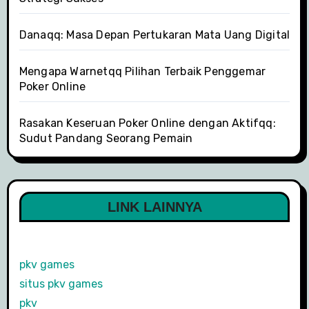
Danaqq: Masa Depan Pertukaran Mata Uang Digital
Mengapa Warnetqq Pilihan Terbaik Penggemar
Poker Online
Rasakan Keseruan Poker Online dengan Aktifqq:
Sudut Pandang Seorang Pemain
LINK LAINNYA
pkv games
situs pkv games
pkv