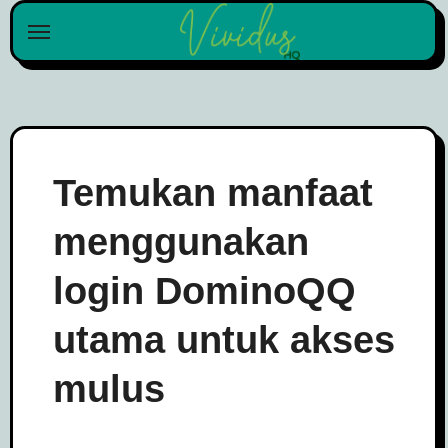
Skip
to
content
Temukan manfaat
menggunakan
login DominoQQ
utama untuk akses
mulus