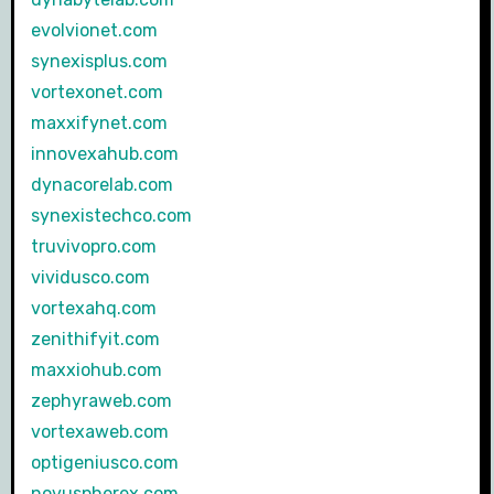
evolvionet.com
synexisplus.com
vortexonet.com
maxxifynet.com
innovexahub.com
dynacorelab.com
synexistechco.com
truvivopro.com
vividusco.com
vortexahq.com
zenithifyit.com
maxxiohub.com
zephyraweb.com
vortexaweb.com
optigeniusco.com
novuspherex.com