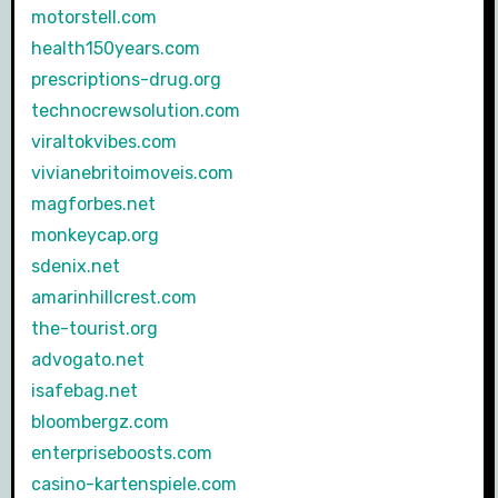
motorstell.com
health150years.com
prescriptions-drug.org
technocrewsolution.com
viraltokvibes.com
vivianebritoimoveis.com
magforbes.net
monkeycap.org
sdenix.net
amarinhillcrest.com
the-tourist.org
advogato.net
isafebag.net
bloombergz.com
enterpriseboosts.com
casino-kartenspiele.com