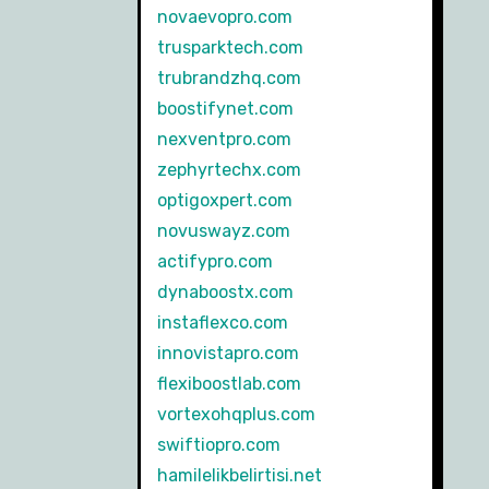
novaevopro.com
trusparktech.com
trubrandzhq.com
boostifynet.com
nexventpro.com
zephyrtechx.com
optigoxpert.com
novuswayz.com
actifypro.com
dynaboostx.com
instaflexco.com
innovistapro.com
flexiboostlab.com
vortexohqplus.com
swiftiopro.com
hamilelikbelirtisi.net