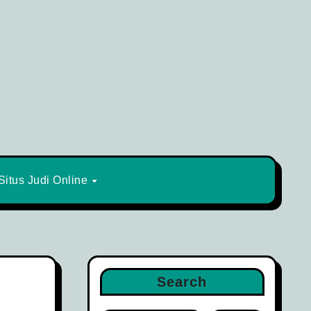
Situs Judi Online
Search