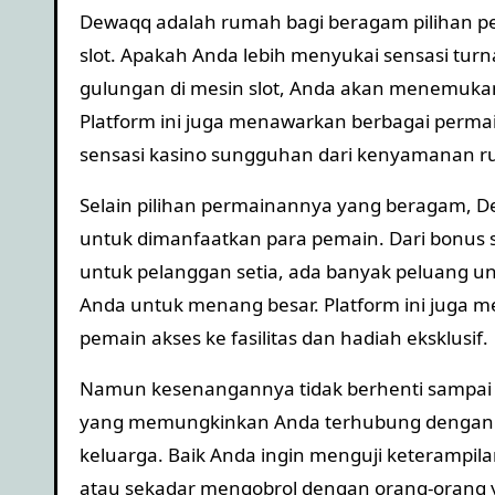
Dewaqq adalah rumah bagi beragam pilihan per
slot. Apakah Anda lebih menyukai sensasi tur
gulungan di mesin slot, Anda akan menemuka
Platform ini juga menawarkan berbagai perm
sensasi kasino sungguhan dari kenyamanan r
Selain pilihan permainannya yang beragam, 
untuk dimanfaatkan para pemain. Dari bonus
untuk pelanggan setia, ada banyak peluang 
Anda untuk menang besar. Platform ini juga
pemain akses ke fasilitas dan hadiah eksklusif.
Namun kesenangannya tidak berhenti sampai di
yang memungkinkan Anda terhubung dengan p
keluarga. Baik Anda ingin menguji keterampi
atau sekadar mengobrol dengan orang-orang y