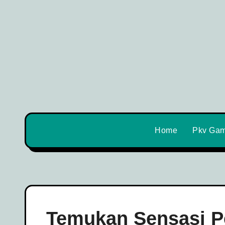
Skip
to
content
Home
Pkv Ga
Temukan Sensasi P