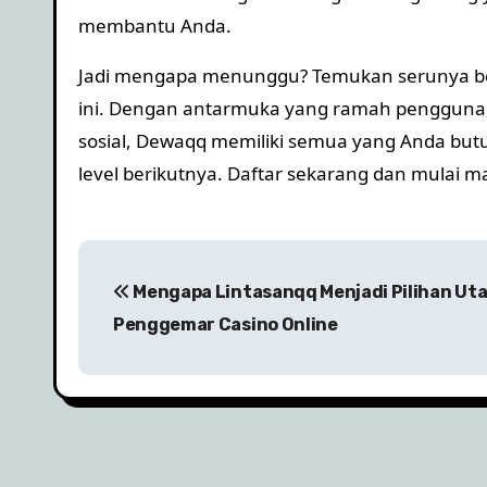
membantu Anda.
Jadi mengapa menunggu? Temukan serunya be
ini. Dengan antarmuka yang ramah pengguna, 
sosial, Dewaqq memiliki semua yang Anda b
level berikutnya. Daftar sekarang dan mulai ma
P
Mengapa Lintasanqq Menjadi Pilihan Ut
o
Penggemar Casino Online
s
t
n
a