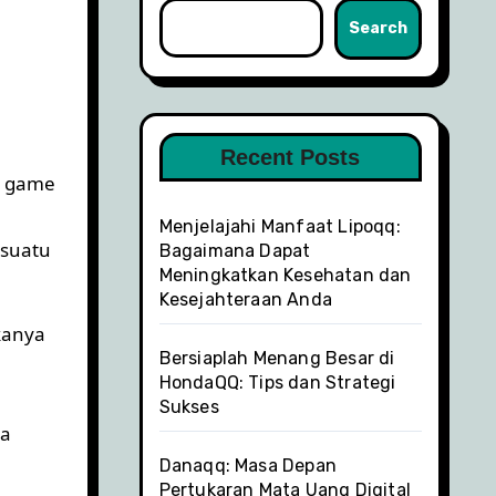
Search
Recent Posts
m game
Menjelajahi Manfaat Lipoqq:
esuatu
Bagaimana Dapat
Meningkatkan Kesehatan dan
Kesejahteraan Anda
kanya
Bersiaplah Menang Besar di
HondaQQ: Tips dan Strategi
Sukses
na
Danaqq: Masa Depan
Pertukaran Mata Uang Digital