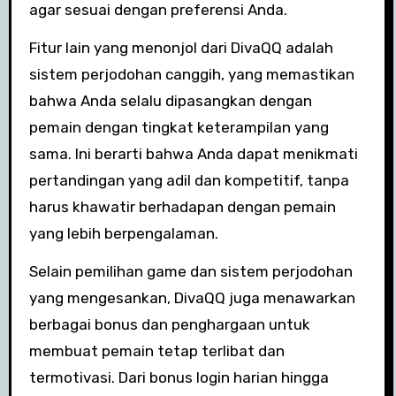
agar sesuai dengan preferensi Anda.
Fitur lain yang menonjol dari DivaQQ adalah
sistem perjodohan canggih, yang memastikan
bahwa Anda selalu dipasangkan dengan
pemain dengan tingkat keterampilan yang
sama. Ini berarti bahwa Anda dapat menikmati
pertandingan yang adil dan kompetitif, tanpa
harus khawatir berhadapan dengan pemain
yang lebih berpengalaman.
Selain pemilihan game dan sistem perjodohan
yang mengesankan, DivaQQ juga menawarkan
berbagai bonus dan penghargaan untuk
membuat pemain tetap terlibat dan
termotivasi. Dari bonus login harian hingga