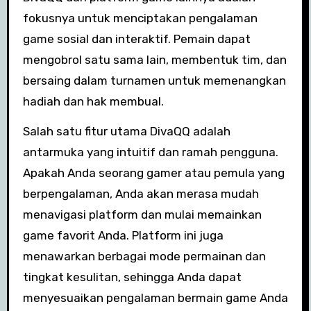
fokusnya untuk menciptakan pengalaman
game sosial dan interaktif. Pemain dapat
mengobrol satu sama lain, membentuk tim, dan
bersaing dalam turnamen untuk memenangkan
hadiah dan hak membual.
Salah satu fitur utama DivaQQ adalah
antarmuka yang intuitif dan ramah pengguna.
Apakah Anda seorang gamer atau pemula yang
berpengalaman, Anda akan merasa mudah
menavigasi platform dan mulai memainkan
game favorit Anda. Platform ini juga
menawarkan berbagai mode permainan dan
tingkat kesulitan, sehingga Anda dapat
menyesuaikan pengalaman bermain game Anda