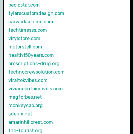
peolpstar.com
tylerscustomdesign.com
carworksonline.com
techtimesss.com
virylstore.com
motorstell.com
health150years.com
prescriptions-drug.org
technocrewsolution.com
viraltokvibes.com
vivianebritoimoveis.com
magforbes.net
monkeycap.org
sdenix.net
amarinhillcrest.com
the-tourist.org