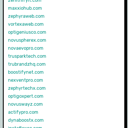
zenithifyit.com
maxxiohub.com
zephyraweb.com
vortexaweb.com
optigeniusco.com
novuspherex.com
novaevopro.com
trusparktech.com
trubrandzhq.com
boostifynet.com
nexventpro.com
zephyrtechx.com
optigoxpert.com
novuswayz.com
actifypro.com
dynaboostx.com