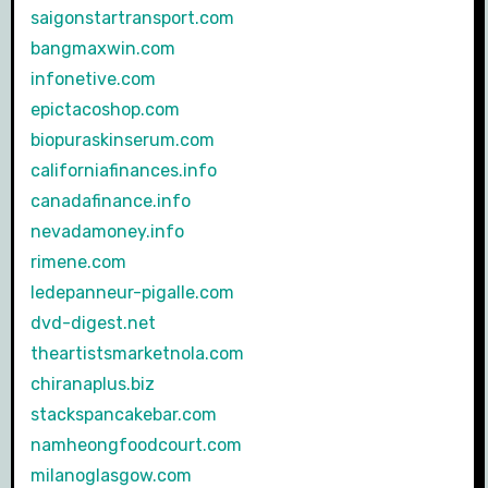
saigonstartransport.com
bangmaxwin.com
infonetive.com
epictacoshop.com
biopuraskinserum.com
californiafinances.info
canadafinance.info
nevadamoney.info
rimene.com
ledepanneur-pigalle.com
dvd-digest.net
theartistsmarketnola.com
chiranaplus.biz
stackspancakebar.com
namheongfoodcourt.com
milanoglasgow.com