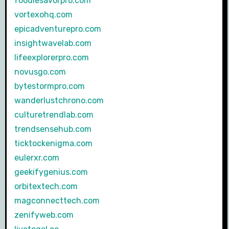
foodiesavorpro.com
vortexohq.com
epicadventurepro.com
insightwavelab.com
lifeexplorerpro.com
novusgo.com
bytestormpro.com
wanderlustchrono.com
culturetrendlab.com
trendsensehub.com
ticktockenigma.com
eulerxr.com
geekifygenius.com
orbitextech.com
magconnecttech.com
zenifyweb.com