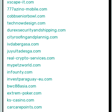
xscape-it.com
777azino-mobile.com
cobbseniorbowl.com
technowdesign.com
durexsecurityandshipping.com
cityroofingandplannig.com
ivdabergasa.com
juyultadesga.com
real-crypto-services.com
mypetzworld.com
infounty.com
investparaguay-eu.com
bwc88asia.com
extrem-poker.com
ks-casino.com
carcarepoints.com