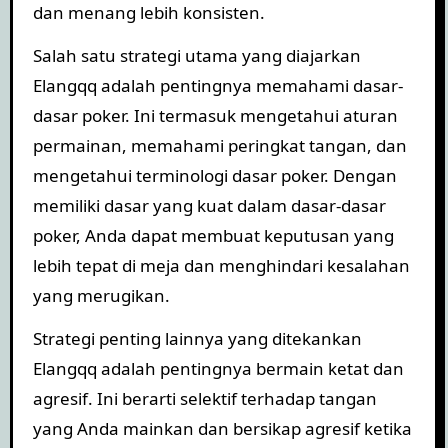
dan menang lebih konsisten.
Salah satu strategi utama yang diajarkan
Elangqq adalah pentingnya memahami dasar-
dasar poker. Ini termasuk mengetahui aturan
permainan, memahami peringkat tangan, dan
mengetahui terminologi dasar poker. Dengan
memiliki dasar yang kuat dalam dasar-dasar
poker, Anda dapat membuat keputusan yang
lebih tepat di meja dan menghindari kesalahan
yang merugikan.
Strategi penting lainnya yang ditekankan
Elangqq adalah pentingnya bermain ketat dan
agresif. Ini berarti selektif terhadap tangan
yang Anda mainkan dan bersikap agresif ketika