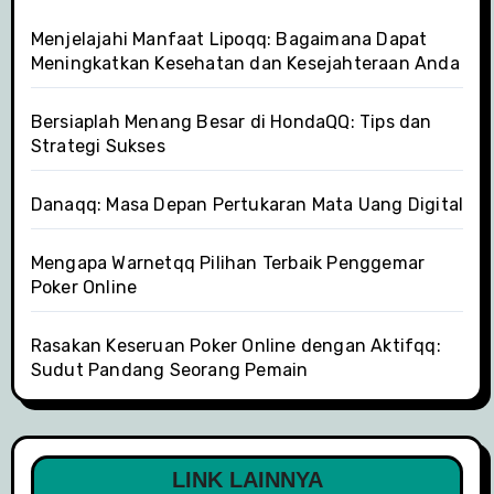
n
Menjelajahi Manfaat Lipoqq: Bagaimana Dapat
Meningkatkan Kesehatan dan Kesejahteraan Anda
Bersiaplah Menang Besar di HondaQQ: Tips dan
Strategi Sukses
Danaqq: Masa Depan Pertukaran Mata Uang Digital
Mengapa Warnetqq Pilihan Terbaik Penggemar
Poker Online
Rasakan Keseruan Poker Online dengan Aktifqq:
Sudut Pandang Seorang Pemain
LINK LAINNYA