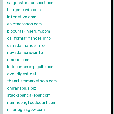
saigonstartransport.com
bangmaxwin.com
infonetive.com
epictacoshop.com
biopuraskinserum.com
californiafinances.info
canadafinance.info
nevadamoney.info
rimene.com
ledepanneur-pigalle.com
dvd-digest.net
theartistsmarketnola.com
chiranaplus.biz
stackspancakebar.com
namheongfoodcourt.com
milanoglasgow.com