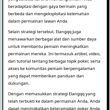
beradaptasi dengan gaya bermain yang
berbeda dan mengeksploitasi kelemahan
dalam permainan lawan Anda.
Selain strategi tersebut, Elangqq juga
menawarkan berbagai alat dan sumber daya
untuk membantu pemain meningkatkan
permainan mereka. Ini termasuk artikel, video,
dan tutorial tentang berbagai topik poker, serta
akses ke komunitas pemain berpengalaman
yang dapat memberikan panduan dan
dukungan.
Dengan memasukkan strategi Elangqq yang
telah terbukti ke dalam permainan Anda, Anda
dapat meningkatkan keterampilan poker Anda