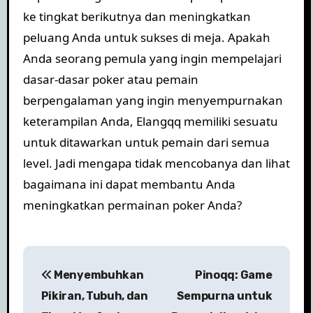
ke tingkat berikutnya dan meningkatkan
peluang Anda untuk sukses di meja. Apakah
Anda seorang pemula yang ingin mempelajari
dasar-dasar poker atau pemain
berpengalaman yang ingin menyempurnakan
keterampilan Anda, Elangqq memiliki sesuatu
untuk ditawarkan untuk pemain dari semua
level. Jadi mengapa tidak mencobanya dan lihat
bagaimana ini dapat membantu Anda
meningkatkan permainan poker Anda?
P
Menyembuhkan
Pinoqq: Game
o
Pikiran, Tubuh, dan
Sempurna untuk