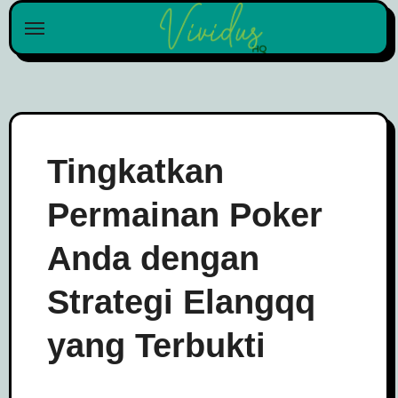
Skip
to
content
Tingkatkan
Permainan Poker
Anda dengan
Strategi Elangqq
yang Terbukti