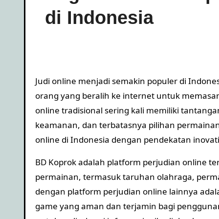
di Indonesia
Judi online menjadi semakin populer di Indon
orang yang beralih ke internet untuk memasa
online tradisional sering kali memiliki tantang
keamanan, dan terbatasnya pilihan permainan. 
online di Indonesia dengan pendekatan inovat
BD Koprok adalah platform perjudian online 
permainan, termasuk taruhan olahraga, perm
dengan platform perjudian online lainnya a
game yang aman dan terjamin bagi penggunany