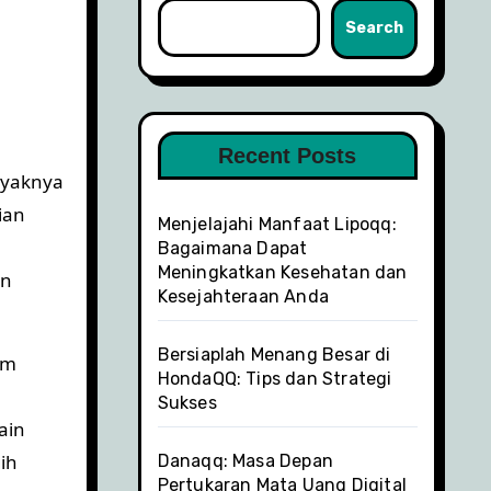
Search
Recent Posts
nyaknya
ian
Menjelajahi Manfaat Lipoqq:
Bagaimana Dapat
Meningkatkan Kesehatan dan
an
Kesejahteraan Anda
Bersiaplah Menang Besar di
am
HondaQQ: Tips dan Strategi
Sukses
ain
ih
Danaqq: Masa Depan
Pertukaran Mata Uang Digital