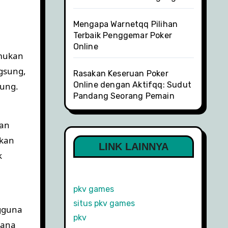
Mengapa Warnetqq Pilihan
Terbaik Penggemar Poker
Online
emukan
ngsung,
Rasakan Keseruan Poker
Online dengan Aktifqq: Sudut
sung.
Pandang Seorang Pemain
kan
ikan
LINK LAINNYA
k
pkv games
situs pkv games
ngguna
pkv
mana