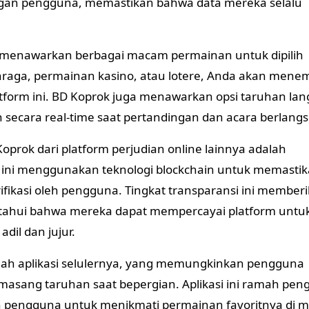
angan pengguna, memastikan bahwa data mereka selalu
 menawarkan berbagai macam permainan untuk dipilih
raga, permainan kasino, atau lotere, Anda akan men
atform ini. BD Koprok juga menawarkan opsi taruhan la
cara real-time saat pertandingan dan acara berlang
prok dari platform perjudian online lainnya adalah
 ini menggunakan teknologi blockchain untuk memasti
ifikasi oleh pengguna. Tingkat transparansi ini member
tahui bahwa mereka dapat mempercayai platform untu
il dan jujur.
alah aplikasi selulernya, yang memungkinkan pengguna
asang taruhan saat bepergian. Aplikasi ini ramah pe
 pengguna untuk menikmati permainan favoritnya di 