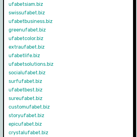
ufabetsiam.biz
swissufabet.biz
ufabetbusiness.biz
greenufabet.biz
ufabetcolor.biz
extraufabet.biz
ufabetlife.biz
ufabetsolutions.biz
socialufabet.biz
surfufabet.biz
ufabetbest.biz
sureufabet.biz
customufabet.biz
storyufabet.biz
epicufabet.biz
crystalufabet.biz