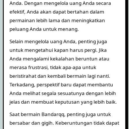
Anda. Dengan mengelola uang Anda secara
efektif, Anda akan dapat bertahan dalam
permainan lebih lama dan meningkatkan
peluang Anda untuk menang.
Selain mengelola uang Anda, penting juga
untuk mengetahui kapan harus pergi. Jika
Anda mengalami kekalahan beruntun atau
merasa frustrasi, tidak apa-apa untuk
beristirahat dan kembali bermain lagi nanti.
Terkadang, perspektif baru dapat membantu
Anda melihat segala sesuatunya dengan lebih
jelas dan membuat keputusan yang lebih baik.
Saat bermain Bandarqq, penting juga untuk
bersabar dan gigih. Keberuntungan tidak dapat