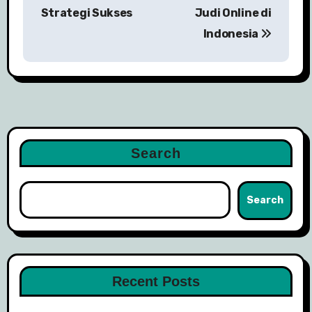
s
Strategi Sukses
Judi Online di
Indonesia
t
n
a
v
i
Search
g
Search
a
t
i
Recent Posts
o