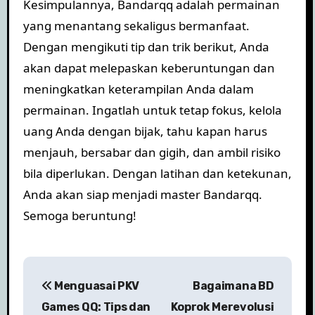
Kesimpulannya, Bandarqq adalah permainan
yang menantang sekaligus bermanfaat.
Dengan mengikuti tip dan trik berikut, Anda
akan dapat melepaskan keberuntungan dan
meningkatkan keterampilan Anda dalam
permainan. Ingatlah untuk tetap fokus, kelola
uang Anda dengan bijak, tahu kapan harus
menjauh, bersabar dan gigih, dan ambil risiko
bila diperlukan. Dengan latihan dan ketekunan,
Anda akan siap menjadi master Bandarqq.
Semoga beruntung!
P
Menguasai PKV
Bagaimana BD
o
Games QQ: Tips dan
Koprok Merevolusi