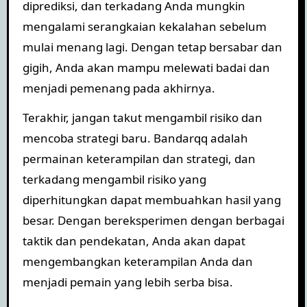
diprediksi, dan terkadang Anda mungkin
mengalami serangkaian kekalahan sebelum
mulai menang lagi. Dengan tetap bersabar dan
gigih, Anda akan mampu melewati badai dan
menjadi pemenang pada akhirnya.
Terakhir, jangan takut mengambil risiko dan
mencoba strategi baru. Bandarqq adalah
permainan keterampilan dan strategi, dan
terkadang mengambil risiko yang
diperhitungkan dapat membuahkan hasil yang
besar. Dengan bereksperimen dengan berbagai
taktik dan pendekatan, Anda akan dapat
mengembangkan keterampilan Anda dan
menjadi pemain yang lebih serba bisa.