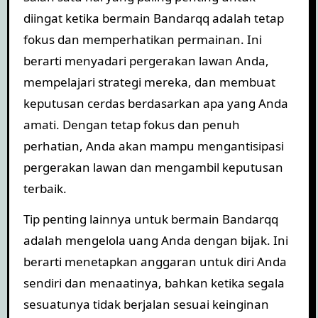
diingat ketika bermain Bandarqq adalah tetap
fokus dan memperhatikan permainan. Ini
berarti menyadari pergerakan lawan Anda,
mempelajari strategi mereka, dan membuat
keputusan cerdas berdasarkan apa yang Anda
amati. Dengan tetap fokus dan penuh
perhatian, Anda akan mampu mengantisipasi
pergerakan lawan dan mengambil keputusan
terbaik.
Tip penting lainnya untuk bermain Bandarqq
adalah mengelola uang Anda dengan bijak. Ini
berarti menetapkan anggaran untuk diri Anda
sendiri dan menaatinya, bahkan ketika segala
sesuatunya tidak berjalan sesuai keinginan