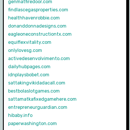
genmatfiredoor.com
findlascegasproperties.com
healthhavenrobbie.com
donanddonnadesigns.com
eagleoneconstructiontx.com
equiflexvitality.com
onlylovesg.com
activedesenvolvimento.com
dailyhubpages.com
idnplaysbobet.com
sattakingvikidadacall.com
bestbolaslotgames.com
sattamatkafixedgamehere.com
entrepreneurguardian.com
hibaby.info
paperwashington.com