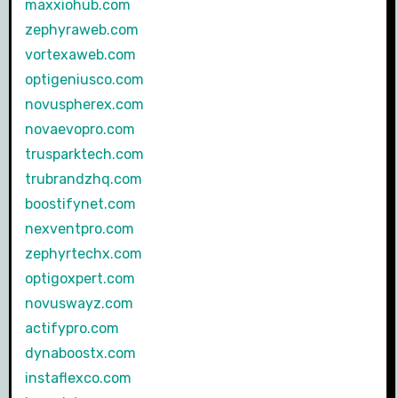
maxxiohub.com
zephyraweb.com
vortexaweb.com
optigeniusco.com
novuspherex.com
novaevopro.com
trusparktech.com
trubrandzhq.com
boostifynet.com
nexventpro.com
zephyrtechx.com
optigoxpert.com
novuswayz.com
actifypro.com
dynaboostx.com
instaflexco.com