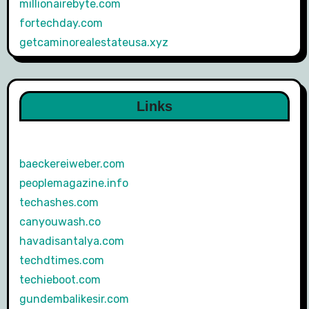
millionairebyte.com
fortechday.com
getcaminorealestateusa.xyz
Links
baeckereiweber.com
peoplemagazine.info
techashes.com
canyouwash.co
havadisantalya.com
techdtimes.com
techieboot.com
gundembalikesir.com