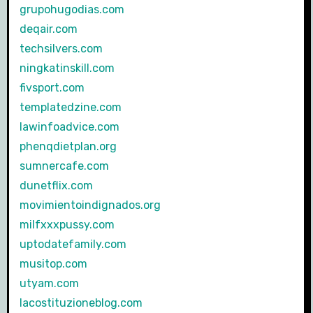
grupohugodias.com
deqair.com
techsilvers.com
ningkatinskill.com
fivsport.com
templatedzine.com
lawinfoadvice.com
phenqdietplan.org
sumnercafe.com
dunetflix.com
movimientoindignados.org
milfxxxpussy.com
uptodatefamily.com
musitop.com
utyam.com
lacostituzioneblog.com