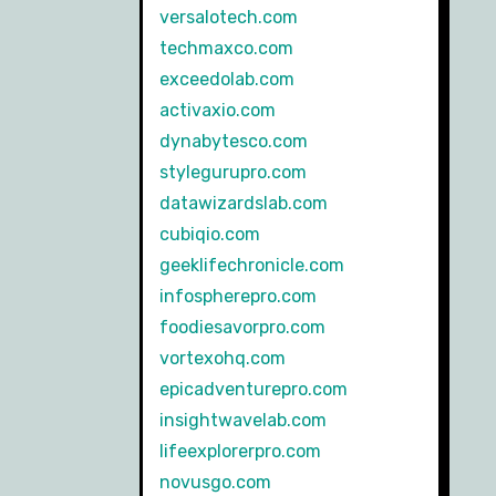
versalotech.com
techmaxco.com
exceedolab.com
activaxio.com
dynabytesco.com
stylegurupro.com
datawizardslab.com
cubiqio.com
geeklifechronicle.com
infospherepro.com
foodiesavorpro.com
vortexohq.com
epicadventurepro.com
insightwavelab.com
lifeexplorerpro.com
novusgo.com