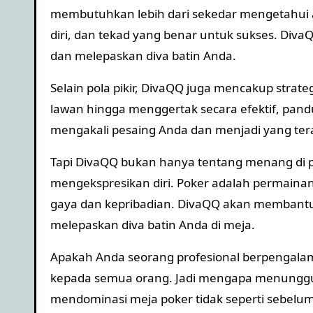
membutuhkan lebih dari sekedar mengetahui a
diri, dan tekad yang benar untuk sukses. Di
dan melepaskan diva batin Anda.
Selain pola pikir, DivaQQ juga mencakup stra
lawan hingga menggertak secara efektif, pan
mengakali pesaing Anda dan menjadi yang ter
Tapi DivaQQ bukan hanya tentang menang di p
mengekspresikan diri. Poker adalah permainan 
gaya dan kepribadian. DivaQQ akan membant
melepaskan diva batin Anda di meja.
Apakah Anda seorang profesional berpengalam
kepada semua orang. Jadi mengapa menunggu? 
mendominasi meja poker tidak seperti sebelu