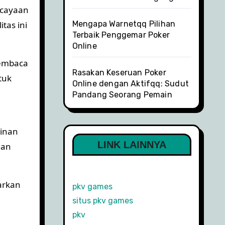
rcayaan
tas ini
Mengapa Warnetqq Pilihan
Terbaik Penggemar Poker
Online
membaca
Rasakan Keseruan Poker
tuk
Online dengan Aktifqq: Sudut
Pandang Seorang Pemain
ainan
LINK LAINNYA
dan
arkan
pkv games
situs pkv games
pkv