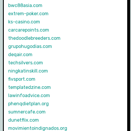
bwc88asia.com
extrem-poker.com
ks-casino.com
carcarepoints.com
thedoodlebreeders.com
grupohugodias.com
deqair.com
techsilvers.com
ningkatinskill.com
fivsport.com
templatedzine.com
lawinfoadvice.com
phenqdietplan.org
sumnercafe.com
dunetflix.com
movimientoindignados.org