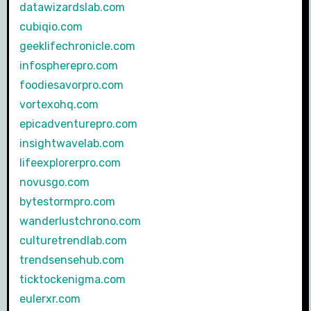
datawizardslab.com
cubiqio.com
geeklifechronicle.com
infospherepro.com
foodiesavorpro.com
vortexohq.com
epicadventurepro.com
insightwavelab.com
lifeexplorerpro.com
novusgo.com
bytestormpro.com
wanderlustchrono.com
culturetrendlab.com
trendsensehub.com
ticktockenigma.com
eulerxr.com