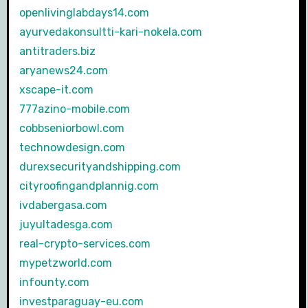
openlivinglabdays14.com
ayurvedakonsultti-kari-nokela.com
antitraders.biz
aryanews24.com
xscape-it.com
777azino-mobile.com
cobbseniorbowl.com
technowdesign.com
durexsecurityandshipping.com
cityroofingandplannig.com
ivdabergasa.com
juyultadesga.com
real-crypto-services.com
mypetzworld.com
infounty.com
investparaguay-eu.com