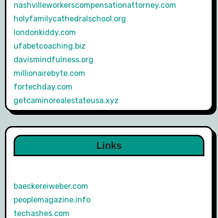
nashvilleworkerscompensationattorney.com
holyfamilycathedralschool.org
londonkiddy.com
ufabetcoaching.biz
davismindfulness.org
millionairebyte.com
fortechday.com
getcaminorealestateusa.xyz
Links
baeckereiweber.com
peoplemagazine.info
techashes.com