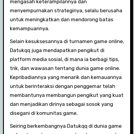
mengasah keterampilannya dan
menyempurnakan strateginya, selalu berusaha
untuk meningkatkan dan mendorong batas
kemampuannya.
Selain kesuksesannya di turnamen game online,
Datukqq juga mendapatkan pengikut di
platform media sosial, di mana ia berbagi tips,
trik, dan wawasan tentang dunia game online.
Kepribadiannya yang menarik dan kemauannya
untuk berinteraksi dengan penggemar telah
membantunya membangun pengikut yang kuat
dan menjadikan dirinya sebagai sosok yang
disegani di komunitas game.
Seiring berkembangnya Datukqq di dunia game