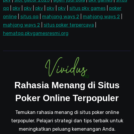
qq
|
pkv
|
pkv
|
pkv
|
pkv
|
pkv
|
situs pkv games
|
poker
online
|
situs qq
|
mahjong ways 2
|
mahjong ways 2
|
mahjong ways 2
|
situs poker terpercaya
|
hematqq.pkvgamesresmi.org
Rahasia Menang di Situs
Poker Online Terpopuler
Temukan rahasia menang di situs poker online
terpopuler. Pelajari strategi dan tips terbaik untuk
meningkatkan peluang kemenangan Anda.