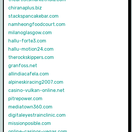
chiranaplus.biz
stackspancakebar.com
namheongfoodcourt.com
milanoglasgow.com
hallu-forte3.com
hallu-motion24.com
therockskippers.com
granfoss.net
allindiacafela.com
alpineskiracing2007.com
casino-vulkan-online.net
pitrepower.com
mediatown360.com
digitaleyestrainclinic.com
missionposible.com
online-casinos-vegas.com