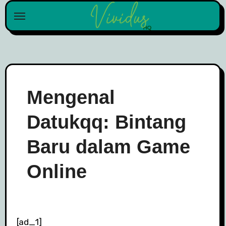
Skip
to
content
Mengenal
Datukqq: Bintang
Baru dalam Game
Online
[ad_1]