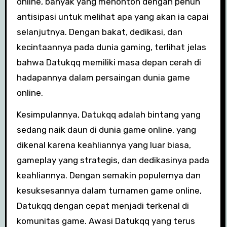
online, banyak yang menonton dengan penuh
antisipasi untuk melihat apa yang akan ia capai
selanjutnya. Dengan bakat, dedikasi, dan
kecintaannya pada dunia gaming, terlihat jelas
bahwa Datukqq memiliki masa depan cerah di
hadapannya dalam persaingan dunia game
online.
Kesimpulannya, Datukqq adalah bintang yang
sedang naik daun di dunia game online, yang
dikenal karena keahliannya yang luar biasa,
gameplay yang strategis, dan dedikasinya pada
keahliannya. Dengan semakin populernya dan
kesuksesannya dalam turnamen game online,
Datukqq dengan cepat menjadi terkenal di
komunitas game. Awasi Datukqq yang terus