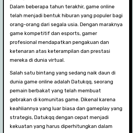
Dalam beberapa tahun terakhir, game online
telah menjadi bentuk hiburan yang populer bagi
orang-orang dari segala usia. Dengan maraknya
game kompetitif dan esports, gamer
profesional mendapatkan pengakuan dan
ketenaran atas keterampilan dan prestasi
mereka di dunia virtual.
Salah satu bintang yang sedang naik daun di
dunia game online adalah Datukqq, seorang
pemain berbakat yang telah membuat
gebrakan di komunitas game. Dikenal karena
keahliannya yang luar biasa dan gameplay yang
strategis, Datukqq dengan cepat menjadi
kekuatan yang harus diperhitungkan dalam