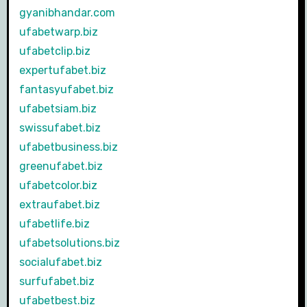
gyanibhandar.com
ufabetwarp.biz
ufabetclip.biz
expertufabet.biz
fantasyufabet.biz
ufabetsiam.biz
swissufabet.biz
ufabetbusiness.biz
greenufabet.biz
ufabetcolor.biz
extraufabet.biz
ufabetlife.biz
ufabetsolutions.biz
socialufabet.biz
surfufabet.biz
ufabetbest.biz