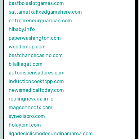
bestbolaslotgames.com
sattamatkafixedgamehere.com
entrepreneurguardian.com
hibaby.info
paperwashington.com
weedemup.com
bestchancecasino.com
bilalliaqat.com
autodispensadores.com
inductioncooktopp.com
newsmedicaltoday.com
roofingnevada.info
magconnectx.com
synexispro.com
holayomi.com
ligadeciclismodecundinamarca.com