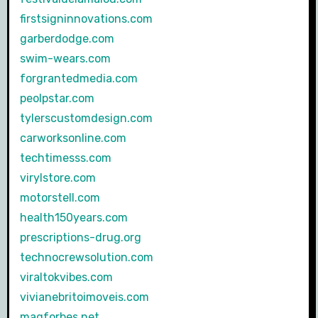
firstsigninnovations.com
garberdodge.com
swim-wears.com
forgrantedmedia.com
peolpstar.com
tylerscustomdesign.com
carworksonline.com
techtimesss.com
virylstore.com
motorstell.com
health150years.com
prescriptions-drug.org
technocrewsolution.com
viraltokvibes.com
vivianebritoimoveis.com
magforbes.net