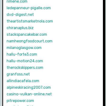
rimene.com
ledepanneur-pigalle.com
dvd-digest.net
theartistsmarketnola.com
chiranaplus.biz
stackspancakebar.com
namheongfoodcourt.com
milanoglasgow.com
hallu-forte3.com
hallu-motion24.com
therockskippers.com
granfoss.net
allindiacafela.com
alpineskiracing2007.com
casino-vulkan-online.net
pitrepower.com