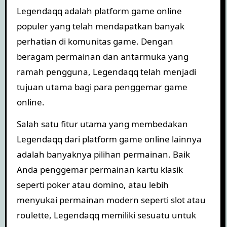
Legendaqq adalah platform game online
populer yang telah mendapatkan banyak
perhatian di komunitas game. Dengan
beragam permainan dan antarmuka yang
ramah pengguna, Legendaqq telah menjadi
tujuan utama bagi para penggemar game
online.
Salah satu fitur utama yang membedakan
Legendaqq dari platform game online lainnya
adalah banyaknya pilihan permainan. Baik
Anda penggemar permainan kartu klasik
seperti poker atau domino, atau lebih
menyukai permainan modern seperti slot atau
roulette, Legendaqq memiliki sesuatu untuk