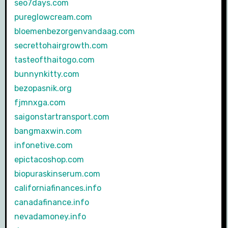
seo7days.com
pureglowcream.com
bloemenbezorgenvandaag.com
secrettohairgrowth.com
tasteofthaitogo.com
bunnynkitty.com
bezopasnik.org
fjmnxga.com
saigonstartransport.com
bangmaxwin.com
infonetive.com
epictacoshop.com
biopuraskinserum.com
californiafinances.info
canadafinance.info
nevadamoney.info