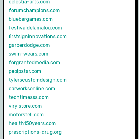
celestia-arts.com
forumchampions.com
bluebargames.com
festivaldelamalou.com
firstsigninnovations.com
garberdodge.com
swim-wears.com
forgrantedmedia.com
peolpstar.com
tylerscustomdesign.com
carworksonline.com
techtimesss.com
virylstore.com
motorstell.com
health150years.com
prescriptions-drug.org