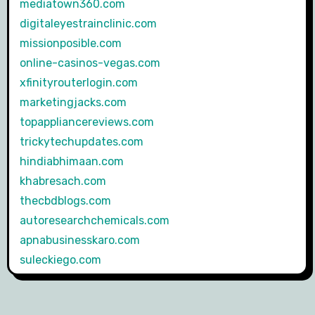
mediatown360.com
digitaleyestrainclinic.com
missionposible.com
online-casinos-vegas.com
xfinityrouterlogin.com
marketingjacks.com
topappliancereviews.com
trickytechupdates.com
hindiabhimaan.com
khabresach.com
thecbdblogs.com
autoresearchchemicals.com
apnabusinesskaro.com
suleckiego.com