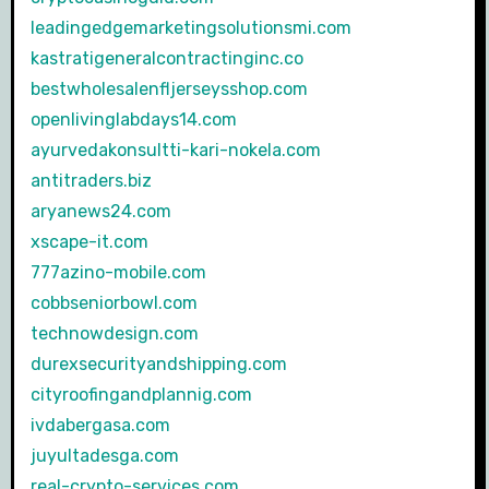
leadingedgemarketingsolutionsmi.com
kastratigeneralcontractinginc.co
bestwholesalenfljerseysshop.com
openlivinglabdays14.com
ayurvedakonsultti-kari-nokela.com
antitraders.biz
aryanews24.com
xscape-it.com
777azino-mobile.com
cobbseniorbowl.com
technowdesign.com
durexsecurityandshipping.com
cityroofingandplannig.com
ivdabergasa.com
juyultadesga.com
real-crypto-services.com