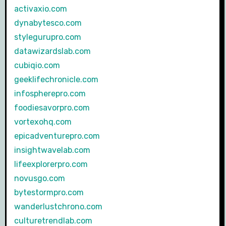
activaxio.com
dynabytesco.com
stylegurupro.com
datawizardslab.com
cubiqio.com
geeklifechronicle.com
infospherepro.com
foodiesavorpro.com
vortexohq.com
epicadventurepro.com
insightwavelab.com
lifeexplorerpro.com
novusgo.com
bytestormpro.com
wanderlustchrono.com
culturetrendlab.com