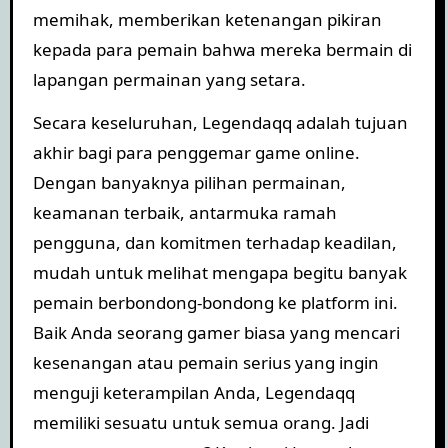
memihak, memberikan ketenangan pikiran
kepada para pemain bahwa mereka bermain di
lapangan permainan yang setara.
Secara keseluruhan, Legendaqq adalah tujuan
akhir bagi para penggemar game online.
Dengan banyaknya pilihan permainan,
keamanan terbaik, antarmuka ramah
pengguna, dan komitmen terhadap keadilan,
mudah untuk melihat mengapa begitu banyak
pemain berbondong-bondong ke platform ini.
Baik Anda seorang gamer biasa yang mencari
kesenangan atau pemain serius yang ingin
menguji keterampilan Anda, Legendaqq
memiliki sesuatu untuk semua orang. Jadi