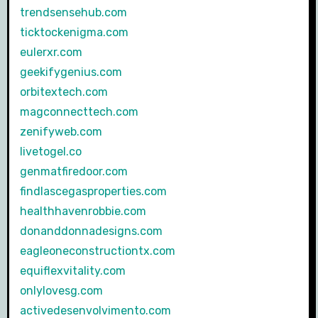
trendsensehub.com
ticktockenigma.com
eulerxr.com
geekifygenius.com
orbitextech.com
magconnecttech.com
zenifyweb.com
livetogel.co
genmatfiredoor.com
findlascegasproperties.com
healthhavenrobbie.com
donanddonnadesigns.com
eagleoneconstructiontx.com
equiflexvitality.com
onlylovesg.com
activedesenvolvimento.com