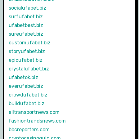
socialufabet.biz
surfufabet.biz
ufabetbest.biz
sureufabet.biz
customufabet.biz
storyufabet.biz
epicufabet.biz
crystalufabet.biz
ufabetok.biz
everufabet.biz
crowdufabet.biz
buildufabet.biz
alltransportnews.com
fashiontrandsnews.com
bbcreporters.com
cryptocasinoguid.com