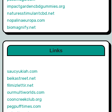
impactgardencbdgummies.org
naturesstimulantcbd.net
nopalinaeuropa.com
biomagnify.net
Links
saucyukiah.com
beikastreet.net
filmizlettir.net
ourmultiworlds.com
cooncreekclub.org
pegpufftimes.com