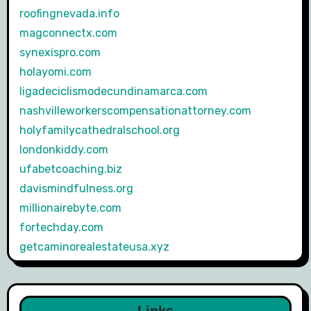
roofingnevada.info
magconnectx.com
synexispro.com
holayomi.com
ligadeciclismodecundinamarca.com
nashvilleworkerscompensationattorney.com
holyfamilycathedralschool.org
londonkiddy.com
ufabetcoaching.biz
davismindfulness.org
millionairebyte.com
fortechday.com
getcaminorealestateusa.xyz