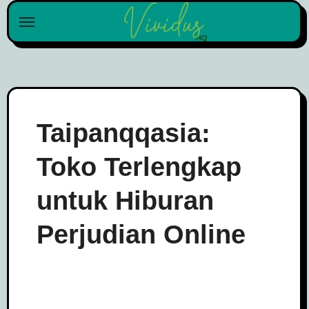
Skip
to
content
Taipanqqasia:
Toko Terlengkap
untuk Hiburan
Perjudian Online