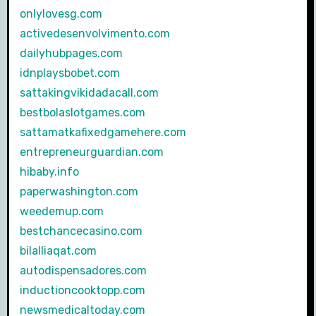
onlylovesg.com
activedesenvolvimento.com
dailyhubpages.com
idnplaysbobet.com
sattakingvikidadacall.com
bestbolaslotgames.com
sattamatkafixedgamehere.com
entrepreneurguardian.com
hibaby.info
paperwashington.com
weedemup.com
bestchancecasino.com
bilalliaqat.com
autodispensadores.com
inductioncooktopp.com
newsmedicaltoday.com