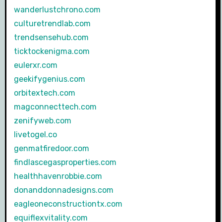
wanderlustchrono.com
culturetrendlab.com
trendsensehub.com
ticktockenigma.com
eulerxr.com
geekifygenius.com
orbitextech.com
magconnecttech.com
zenifyweb.com
livetogel.co
genmatfiredoor.com
findlascegasproperties.com
healthhavenrobbie.com
donanddonnadesigns.com
eagleoneconstructiontx.com
equiflexvitality.com