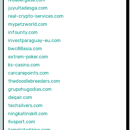
juyultadesga.com
real-crypto-services.com
mypetzworld.com
infounty.com
investparaguay-eu.com
bwc88asia.com
extrem-poker.com
ks-casino.com
carcarepoints.com
thedoodlebreeders.com
grupohugodias.com
deqair.com
techsilvers.com
ningkatinskill.com
fivsport.com
templatedzine.com