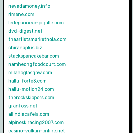
nevadamoney.info
rimene.com
ledepanneur-pigalle.com
dvd-digest.net
theartistsmarketnola.com
chiranaplus.biz
stackspancakebar.com
namheongfoodcourt.com
milanoglasgow.com
hallu-forte3.com
hallu-motion24.com
therockskippers.com
granfoss.net
allindiacafela.com
alpineskiracing2007.com
casino-vulkan-online.net