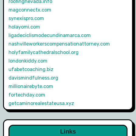
roofingnevada.info
magconnectx.com
synexispro.com
holayomi.com
ligadeciclismodecundinamarca.com
nashvilleworkerscompensationattorney.com
holyfamilycathedralschool.org
londonkiddy.com
ufabetcoaching.biz
davismindfulness.org
millionairebyte.com
fortechday.com
getcaminorealestateusa.xyz
Links