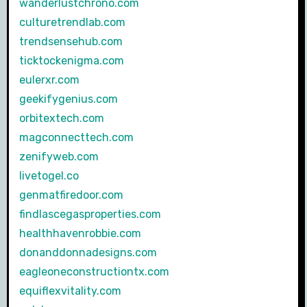
wanderlustchrono.com
culturetrendlab.com
trendsensehub.com
ticktockenigma.com
eulerxr.com
geekifygenius.com
orbitextech.com
magconnecttech.com
zenifyweb.com
livetogel.co
genmatfiredoor.com
findlascegasproperties.com
healthhavenrobbie.com
donanddonnadesigns.com
eagleoneconstructiontx.com
equiflexvitality.com