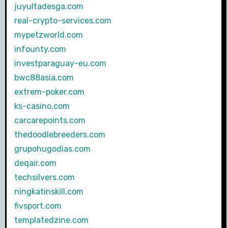
juyultadesga.com
real-crypto-services.com
mypetzworld.com
infounty.com
investparaguay-eu.com
bwc88asia.com
extrem-poker.com
ks-casino.com
carcarepoints.com
thedoodlebreeders.com
grupohugodias.com
deqair.com
techsilvers.com
ningkatinskill.com
fivsport.com
templatedzine.com