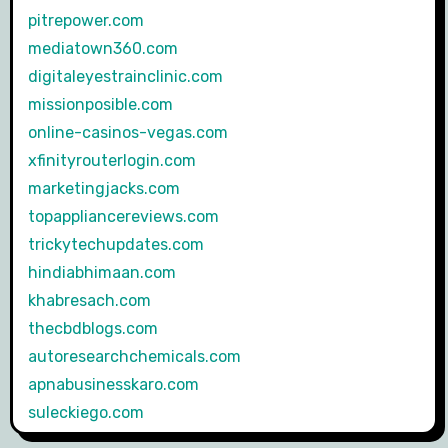
pitrepower.com
mediatown360.com
digitaleyestrainclinic.com
missionposible.com
online-casinos-vegas.com
xfinityrouterlogin.com
marketingjacks.com
topappliancereviews.com
trickytechupdates.com
hindiabhimaan.com
khabresach.com
thecbdblogs.com
autoresearchchemicals.com
apnabusinesskaro.com
suleckiego.com