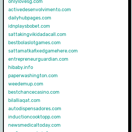
onlylovesg.com
activedesenvolvimento.com
dailyhubpages.com
idnplaysbobet.com
sattakingvikidadacall.com
bestbolaslotgames.com
sattamatkafixedgamehere.com
entrepreneurguardian.com
hibaby.info
paperwashington.com
weedemup.com
bestchancecasino.com
bilalliaqat.com
autodispensadores.com
inductioncooktopp.com
newsmedicaltoday.com