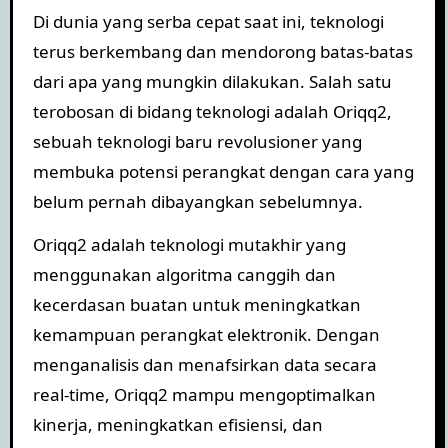
Di dunia yang serba cepat saat ini, teknologi
terus berkembang dan mendorong batas-batas
dari apa yang mungkin dilakukan. Salah satu
terobosan di bidang teknologi adalah Oriqq2,
sebuah teknologi baru revolusioner yang
membuka potensi perangkat dengan cara yang
belum pernah dibayangkan sebelumnya.
Oriqq2 adalah teknologi mutakhir yang
menggunakan algoritma canggih dan
kecerdasan buatan untuk meningkatkan
kemampuan perangkat elektronik. Dengan
menganalisis dan menafsirkan data secara
real-time, Oriqq2 mampu mengoptimalkan
kinerja, meningkatkan efisiensi, dan