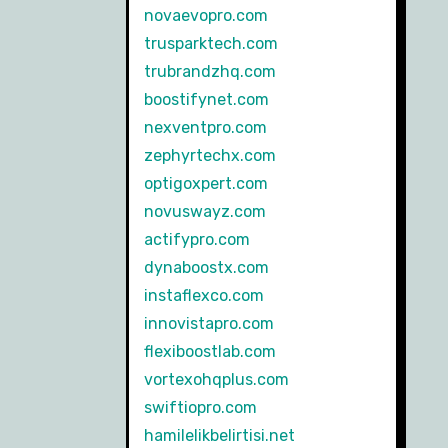
novaevopro.com
trusparktech.com
trubrandzhq.com
boostifynet.com
nexventpro.com
zephyrtechx.com
optigoxpert.com
novuswayz.com
actifypro.com
dynaboostx.com
instaflexco.com
innovistapro.com
flexiboostlab.com
vortexohqplus.com
swiftiopro.com
hamilelikbelirtisi.net