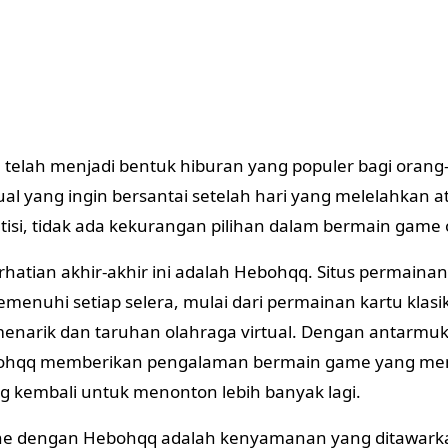
ne telah menjadi bentuk hiburan yang populer bagi orang
ual yang ingin bersantai setelah hari yang melelahkan a
si, tidak ada kekurangan pilihan dalam bermain game 
hatian akhir-akhir ini adalah Hebohqq. Situs permainan
nuhi setiap selera, mulai dari permainan kartu klasi
t menarik dan taruhan olahraga virtual. Dengan antarmu
ebohqq memberikan pengalaman bermain game yang me
g kembali untuk menonton lebih banyak lagi.
ine dengan Hebohqq adalah kenyamanan yang ditawark