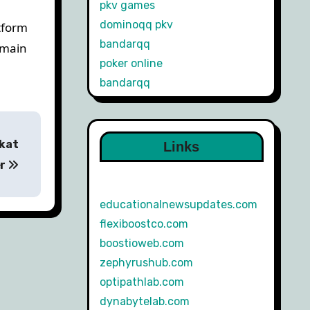
pkv games
dominoqq pkv
tform
bandarqq
rmain
poker online
bandarqq
ekat
Links
er
educationalnewsupdates.com
flexiboostco.com
boostioweb.com
zephyrushub.com
optipathlab.com
dynabytelab.com