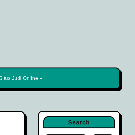
Situs Judi Online
Search