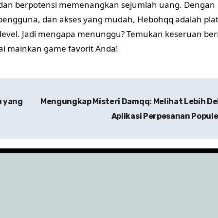
i, dan berpotensi memenangkan sejumlah uang. Dengan
engguna, dan akses yang mudah, Hebohqq adalah pla
 level. Jadi mengapa menunggu? Temukan keseruan be
ai mainkan game favorit Anda!
u yang
Mengungkap Misteri Damqq: Melihat Lebih D
Aplikasi Perpesanan Popul