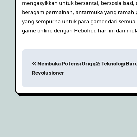
mengasyikkan untuk bersantai, bersosialisas
beragam permainan, antarmuka yang ramah p
yang sempurna untuk para gamer dari semua
game online dengan Hebohqq hari ini dan mul
P
Membuka Potensi Oriqq2: Teknologi Bar
o
Revolusioner
s
t
n
a
v