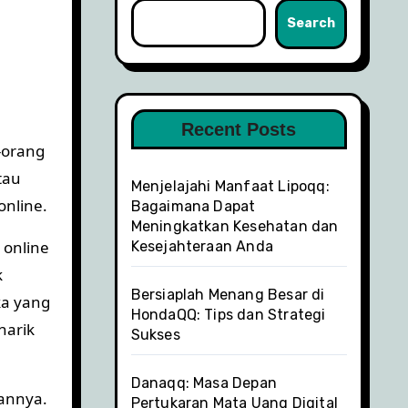
Search
Recent Posts
-orang
tau
Menjelajahi Manfaat Lipoqq:
online.
Bagaimana Dapat
Meningkatkan Kesehatan dan
 online
Kesejahteraan Anda
k
Bersiaplah Menang Besar di
ka yang
HondaQQ: Tips dan Strategi
narik
Sukses
Danaqq: Masa Depan
annya.
Pertukaran Mata Uang Digital