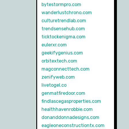
bytestormpro.com
wanderlustchrono.com
culturetrendlab.com
trendsensehub.com
ticktockenigma.com
eulerxr.com
geekifygenius.com
orbitextech.com
magconnecttech.com
zenifyweb.com
livetogel.co
genmatfiredoor.com
findlascegasproperties.com
healthhavenrobbie.com
donanddonnadesigns.com
eagleoneconstructiontx.com