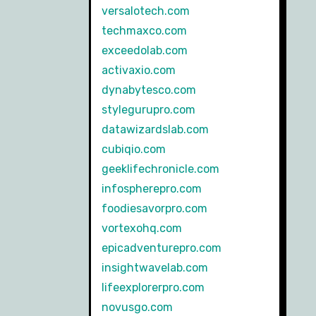
versalotech.com
techmaxco.com
exceedolab.com
activaxio.com
dynabytesco.com
stylegurupro.com
datawizardslab.com
cubiqio.com
geeklifechronicle.com
infospherepro.com
foodiesavorpro.com
vortexohq.com
epicadventurepro.com
insightwavelab.com
lifeexplorerpro.com
novusgo.com