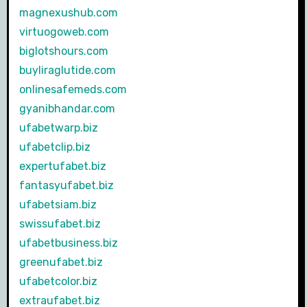
magnexushub.com
virtuogoweb.com
biglotshours.com
buyliraglutide.com
onlinesafemeds.com
gyanibhandar.com
ufabetwarp.biz
ufabetclip.biz
expertufabet.biz
fantasyufabet.biz
ufabetsiam.biz
swissufabet.biz
ufabetbusiness.biz
greenufabet.biz
ufabetcolor.biz
extraufabet.biz