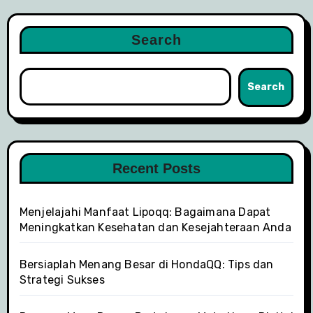
v
i
Search
g
Search
a
t
i
Recent Posts
o
n
Menjelajahi Manfaat Lipoqq: Bagaimana Dapat
Meningkatkan Kesehatan dan Kesejahteraan Anda
Bersiaplah Menang Besar di HondaQQ: Tips dan
Strategi Sukses