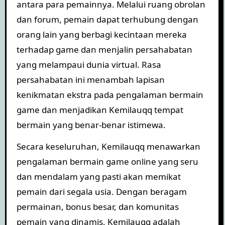
antara para pemainnya. Melalui ruang obrolan
dan forum, pemain dapat terhubung dengan
orang lain yang berbagi kecintaan mereka
terhadap game dan menjalin persahabatan
yang melampaui dunia virtual. Rasa
persahabatan ini menambah lapisan
kenikmatan ekstra pada pengalaman bermain
game dan menjadikan Kemilauqq tempat
bermain yang benar-benar istimewa.
Secara keseluruhan, Kemilauqq menawarkan
pengalaman bermain game online yang seru
dan mendalam yang pasti akan memikat
pemain dari segala usia. Dengan beragam
permainan, bonus besar, dan komunitas
pemain yang dinamis, Kemilauqq adalah