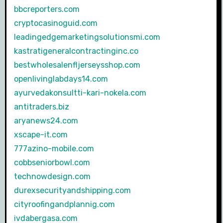
bbcreporters.com
cryptocasinoguid.com
leadingedgemarketingsolutionsmi.com
kastratigeneralcontractinginc.co
bestwholesalenfljerseysshop.com
openlivinglabdays14.com
ayurvedakonsultti-kari-nokela.com
antitraders.biz
aryanews24.com
xscape-it.com
777azino-mobile.com
cobbseniorbowl.com
technowdesign.com
durexsecurityandshipping.com
cityroofingandplannig.com
ivdabergasa.com