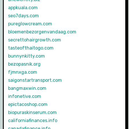
appkuala.com
seo7days.com
pureglowcream.com
bloemenbezorgenvandaag.com
secrettohairgrowth.com
tasteofthaitogo.com
bunnynkitty.com
bezopasnik.org
fjmnxga.com
saigonstartransport.com
bangmaxwin.com
infonetive.com
epictacoshop.com
biopuraskinserum.com
californiafinances.info
canadafinance.info