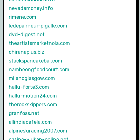
nevadamoney.info
rimene.com
ledepanneur-pigalle.com
dvd-digest.net
theartistsmarketnola.com
chiranaplus.biz
stackspancakebar.com
namheongfoodcourt.com
milanoglasgow.com
hallu-forte3.com
hallu-motion24.com
therockskippers.com
granfoss.net
allindiacafela.com
alpineskiracing2007.com
casino-vulkan-online.net