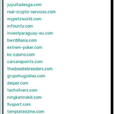
juyultadesga.com
real-crypto-services.com
mypetzworld.com
infounty.com
investparaguay-eu.com
bwc88asia.com
extrem-poker.com
ks-casino.com
carcarepoints.com
thedoodlebreeders.com
grupohugodias.com
deqair.com
techsilvers.com
ningkatinskill.com
fivsport.com
templatedzine.com