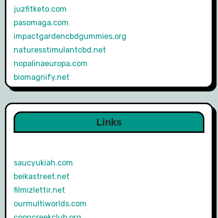
juzfitketo.com
pasomaga.com
impactgardencbdgummies.org
naturesstimulantcbd.net
nopalinaeuropa.com
biomagnify.net
Links
saucyukiah.com
beikastreet.net
filmizlettir.net
ourmultiworlds.com
cooncreekclub.org