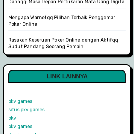
Danaqq: Masa Depan Pertukaran Mata Uang Digital
Mengapa Warnetqq Pilihan Terbaik Penggemar
Poker Online
Rasakan Keseruan Poker Online dengan Aktifqq:
Sudut Pandang Seorang Pemain
LINK LAINNYA
pkv games
situs pkv games
pkv
pkv games