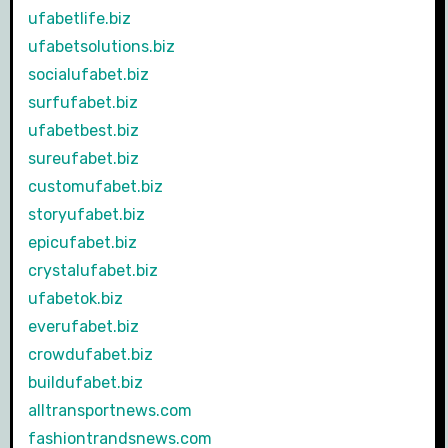
ufabetlife.biz
ufabetsolutions.biz
socialufabet.biz
surfufabet.biz
ufabetbest.biz
sureufabet.biz
customufabet.biz
storyufabet.biz
epicufabet.biz
crystalufabet.biz
ufabetok.biz
everufabet.biz
crowdufabet.biz
buildufabet.biz
alltransportnews.com
fashiontrandsnews.com