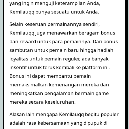
yang ingin menguji keterampilan Anda,
Kemilauqq punya sesuatu untuk Anda.
Selain keseruan permainannya sendiri,
Kemilauqq juga menawarkan beragam bonus
dan reward untuk para pemainnya. Dari bonus
sambutan untuk pemain baru hingga hadiah
loyalitas untuk pemain reguler, ada banyak
insentif untuk terus kembali ke platform ini.
Bonus ini dapat membantu pemain
memaksimalkan kemenangan mereka dan
meningkatkan pengalaman bermain game
mereka secara keseluruhan.
Alasan lain mengapa Kemilauqq begitu populer
adalah rasa kebersamaan yang dipupuk di