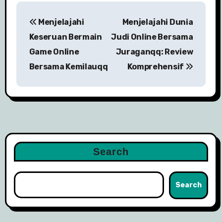
P
Menjelajahi
Menjelajahi Dunia
o
Keseruan Bermain
Judi Online Bersama
s
Game Online
Juraganqq: Review
Bersama Kemilauqq
Komprehensif
t
n
a
v
i
Search
g
Search
a
t