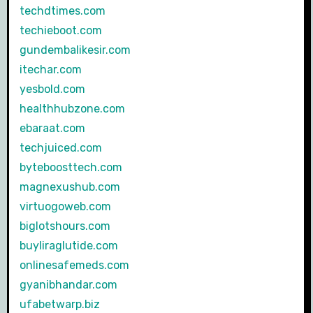
techdtimes.com
techieboot.com
gundembalikesir.com
itechar.com
yesbold.com
healthhubzone.com
ebaraat.com
techjuiced.com
byteboosttech.com
magnexushub.com
virtuogoweb.com
biglotshours.com
buyliraglutide.com
onlinesafemeds.com
gyanibhandar.com
ufabetwarp.biz