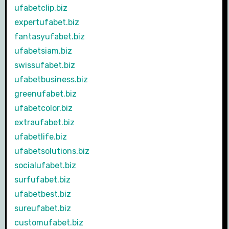
ufabetclip.biz
expertufabet.biz
fantasyufabet.biz
ufabetsiam.biz
swissufabet.biz
ufabetbusiness.biz
greenufabet.biz
ufabetcolor.biz
extraufabet.biz
ufabetlife.biz
ufabetsolutions.biz
socialufabet.biz
surfufabet.biz
ufabetbest.biz
sureufabet.biz
customufabet.biz