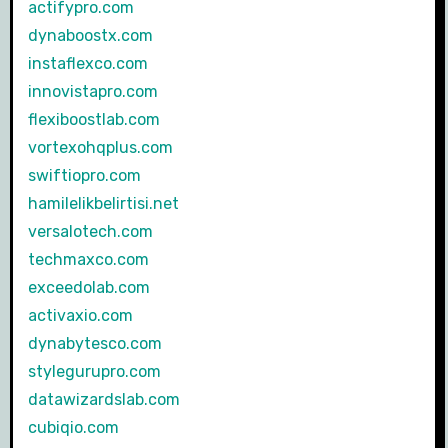
actifypro.com
dynaboostx.com
instaflexco.com
innovistapro.com
flexiboostlab.com
vortexohqplus.com
swiftiopro.com
hamilelikbelirtisi.net
versalotech.com
techmaxco.com
exceedolab.com
activaxio.com
dynabytesco.com
stylegurupro.com
datawizardslab.com
cubiqio.com