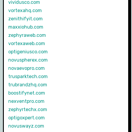
vividusco.com
vortexahq.com
zenithifyit.com
maxxiohub.com
zephyraweb.com
vortexaweb.com
optigeniusco.com
novuspherex.com
novaevopro.com
trusparktech.com
trubrandzhq.com
boostifynet.com
nexventpro.com
zephyrtechx.com
optigoxpert.com
novuswayz.com