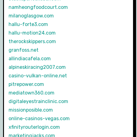
namheongfoodcourt.com
milanoglasgow.com
hallu-forte3.com
hallu-motion24.com
therockskippers.com
granfoss.net
allindiacafela.com
alpineskiracing2007.com
casino-vulkan-online.net
pitrepower.com
mediatown360.com
digitaleyestrainclinic.com
missionposible.com
online-casinos-vegas.com
xfinityrouterlogin.com
marketingjacks.com