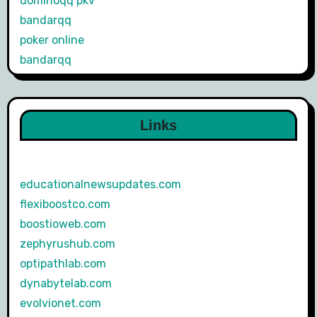
dominoqq pkv
bandarqq
poker online
bandarqq
Links
educationalnewsupdates.com
flexiboostco.com
boostioweb.com
zephyrushub.com
optipathlab.com
dynabytelab.com
evolvionet.com