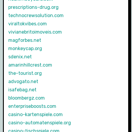
prescriptions-drug.org
technocrewsolution.com
viraltokvibes.com
vivianebritoimoveis.com
magforbes.net
monkeycap.org
sdenix.net
amarinhillcrest.com
the-tourist.org
advogato.net
isafebag.net
bloombergz.com
enterpriseboosts.com
casino-kartenspiele.com
casino-automatenspiele.org
casino-tischspiele.com