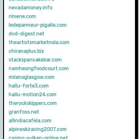
nevadamoney.info
rimene.com
ledepanneur-pigalle.com
dvd-digest.net
theartistsmarketnola.com
chiranaplus.biz
stackspancakebar.com
namheongfoodcourt.com
milanoglasgow.com
hallu-forte3.com
hallu-motion24.com
therockskippers.com
granfoss.net
allindiacafela.com
alpineskiracing2007.com
casino-vulkan-online.net