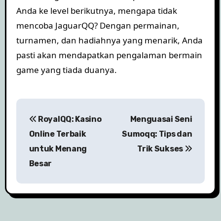
Anda ke level berikutnya, mengapa tidak
mencoba JaguarQQ? Dengan permainan,
turnamen, dan hadiahnya yang menarik, Anda
pasti akan mendapatkan pengalaman bermain
game yang tiada duanya.
P
RoyalQQ: Kasino
Menguasai Seni
o
Online Terbaik
Sumoqq: Tips dan
s
untuk Menang
Trik Sukses
Besar
t
n
a