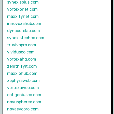
synexisplus.com
vortexonet.com
maxxifynet.com
innovexahub.com
dynacorelab.com
synexistechco.com
truvivopro.com
vividusco.com
vortexahq.com
zenithifyit.com
maxxiohub.com
zephyraweb.com
vortexaweb.com
optigeniusco.com
novuspherex.com
novaevopro.com