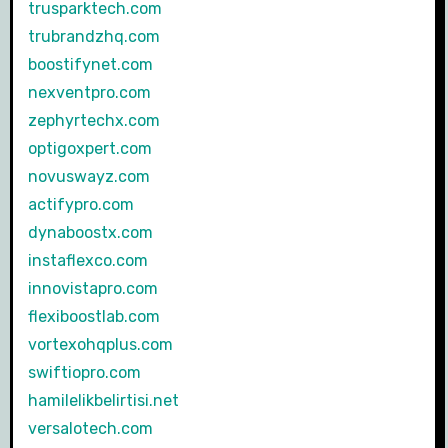
trusparktech.com
trubrandzhq.com
boostifynet.com
nexventpro.com
zephyrtechx.com
optigoxpert.com
novuswayz.com
actifypro.com
dynaboostx.com
instaflexco.com
innovistapro.com
flexiboostlab.com
vortexohqplus.com
swiftiopro.com
hamilelikbelirtisi.net
versalotech.com