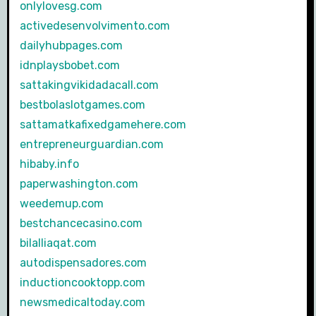
onlylovesg.com
activedesenvolvimento.com
dailyhubpages.com
idnplaysbobet.com
sattakingvikidadacall.com
bestbolaslotgames.com
sattamatkafixedgamehere.com
entrepreneurguardian.com
hibaby.info
paperwashington.com
weedemup.com
bestchancecasino.com
bilalliaqat.com
autodispensadores.com
inductioncooktopp.com
newsmedicaltoday.com