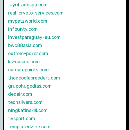
juyultadesga.com
real-crypto-services.com
mypetzworld.com
infounty.com
investparaguay-eu.com
bwc88asia.com
extrem-poker.com
ks-casino.com
carcarepoints.com
thedoodlebreeders.com
grupohugodias.com
deqair.com
techsilvers.com
ningkatinskill.com
fivsport.com
templatedzine.com