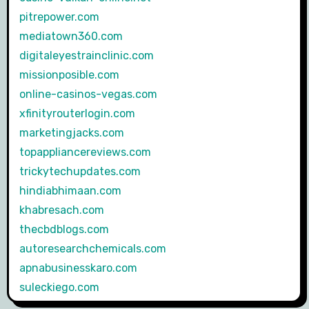
pitrepower.com
mediatown360.com
digitaleyestrainclinic.com
missionposible.com
online-casinos-vegas.com
xfinityrouterlogin.com
marketingjacks.com
topappliancereviews.com
trickytechupdates.com
hindiabhimaan.com
khabresach.com
thecbdblogs.com
autoresearchchemicals.com
apnabusinesskaro.com
suleckiego.com