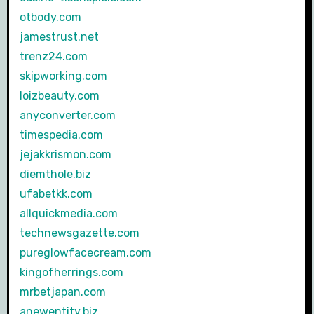
otbody.com
jamestrust.net
trenz24.com
skipworking.com
loizbeauty.com
anyconverter.com
timespedia.com
jejakkrismon.com
diemthole.biz
ufabetkk.com
allquickmedia.com
technewsgazette.com
pureglowfacecream.com
kingofherrings.com
mrbetjapan.com
anewentity.biz