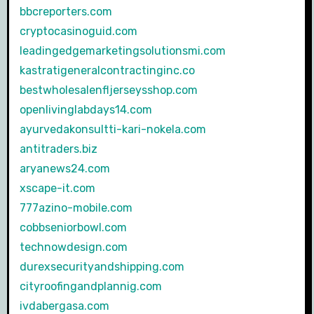
bbcreporters.com
cryptocasinoguid.com
leadingedgemarketingsolutionsmi.com
kastratigeneralcontractinginc.co
bestwholesalenfljerseysshop.com
openlivinglabdays14.com
ayurvedakonsultti-kari-nokela.com
antitraders.biz
aryanews24.com
xscape-it.com
777azino-mobile.com
cobbseniorbowl.com
technowdesign.com
durexsecurityandshipping.com
cityroofingandplannig.com
ivdabergasa.com