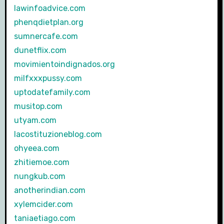
lawinfoadvice.com
phenqdietplan.org
sumnercafe.com
dunetflix.com
movimientoindignados.org
milfxxxpussy.com
uptodatefamily.com
musitop.com
utyam.com
lacostituzioneblog.com
ohyeea.com
zhitiemoe.com
nungkub.com
anotherindian.com
xylemcider.com
taniaetiago.com