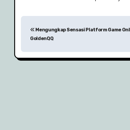
P
Mengungkap Sensasi Platform Game Onl
o
GoldenQQ
s
t
n
a
v
i
g
a