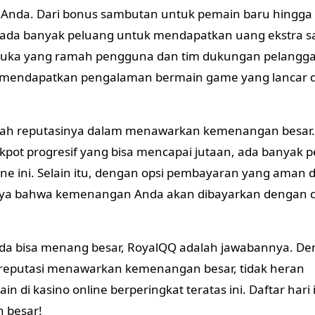
nda. Dari bonus sambutan untuk pemain baru hingga
, ada banyak peluang untuk mendapatkan uang ekstra s
armuka yang ramah pengguna dan tim dukungan pelangg
n mendapatkan pengalaman bermain game yang lancar 
dalah reputasinya dalam menawarkan kemenangan besar.
pot progresif yang bisa mencapai jutaan, ada banyak 
ine ini. Selain itu, dengan opsi pembayaran yang aman 
rcaya bahwa kemenangan Anda akan dibayarkan dengan 
Anda bisa menang besar, RoyalQQ adalah jawabannya. D
 reputasi menawarkan kemenangan besar, tidak heran
di kasino online berperingkat teratas ini. Daftar hari 
 besar!