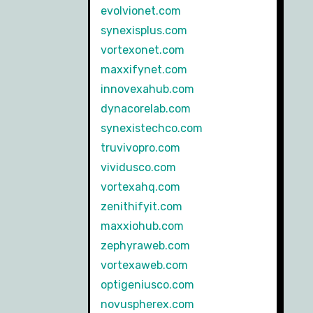
evolvionet.com
synexisplus.com
vortexonet.com
maxxifynet.com
innovexahub.com
dynacorelab.com
synexistechco.com
truvivopro.com
vividusco.com
vortexahq.com
zenithifyit.com
maxxiohub.com
zephyraweb.com
vortexaweb.com
optigeniusco.com
novuspherex.com