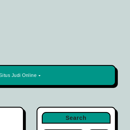
Situs Judi Online
Search