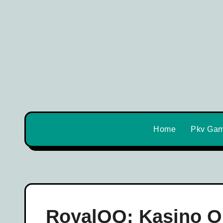
Skip
to
content
Home
Pkv Ga
RoyalQQ: Kasino On