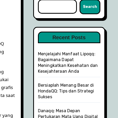
Search
Recent Posts
QQ
ng
Menjelajahi Manfaat Lipoqq:
Bagaimana Dapat
Meningkatkan Kesehatan dan
ng
Kesejahteraan Anda
ukai
Bersiaplah Menang Besar di
grafis
HondaQQ: Tips dan Strategi
ta saat
Sukses
Danaqq: Masa Depan
r yang
Pertukaran Mata Uang Digital