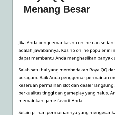
Menang Besar
Jika Anda penggemar kasino online dan sedan
adalah jawabannya. Kasino online populer i
dapat membantu Anda menghasilkan banyak 
Salah satu hal yang membedakan RoyalQQ dari
beragam. Baik Anda penggemar permainan meja 
keseruan permainan slot dan dealer langsung
berkualitas tinggi dan gameplay yang halus, A
memainkan game favorit Anda.
Selain pilihan permainannya yang mengesank