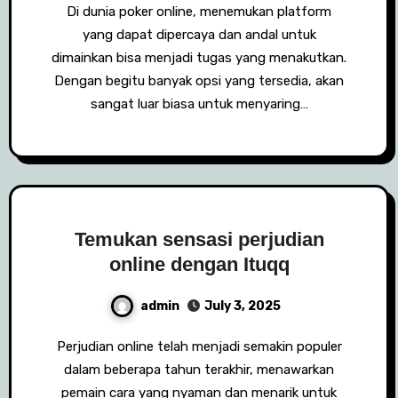
Di dunia poker online, menemukan platform
yang dapat dipercaya dan andal untuk
dimainkan bisa menjadi tugas yang menakutkan.
Dengan begitu banyak opsi yang tersedia, akan
sangat luar biasa untuk menyaring…
Temukan sensasi perjudian
online dengan Ituqq
admin
July 3, 2025
Perjudian online telah menjadi semakin populer
dalam beberapa tahun terakhir, menawarkan
pemain cara yang nyaman dan menarik untuk