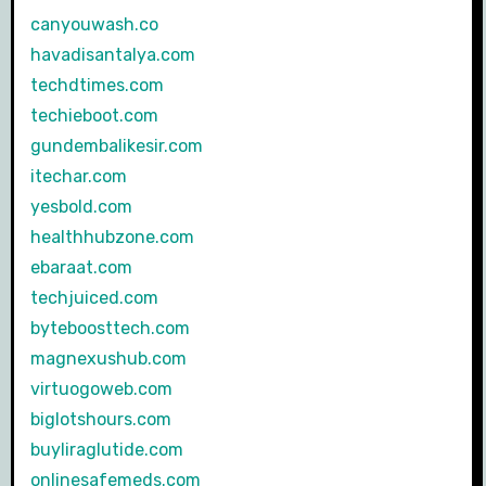
canyouwash.co
havadisantalya.com
techdtimes.com
techieboot.com
gundembalikesir.com
itechar.com
yesbold.com
healthhubzone.com
ebaraat.com
techjuiced.com
byteboosttech.com
magnexushub.com
virtuogoweb.com
biglotshours.com
buyliraglutide.com
onlinesafemeds.com