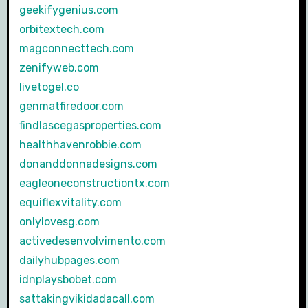
geekifygenius.com
orbitextech.com
magconnecttech.com
zenifyweb.com
livetogel.co
genmatfiredoor.com
findlascegasproperties.com
healthhavenrobbie.com
donanddonnadesigns.com
eagleoneconstructiontx.com
equiflexvitality.com
onlylovesg.com
activedesenvolvimento.com
dailyhubpages.com
idnplaysbobet.com
sattakingvikidadacall.com