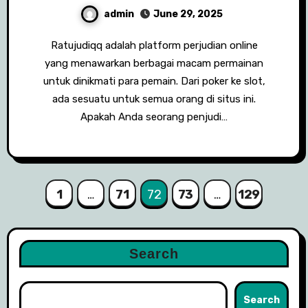
admin
June 29, 2025
Ratujudiqq adalah platform perjudian online
yang menawarkan berbagai macam permainan
untuk dinikmati para pemain. Dari poker ke slot,
ada sesuatu untuk semua orang di situs ini.
Apakah Anda seorang penjudi…
Posts
1
…
71
72
73
…
129
pagination
Search
Search