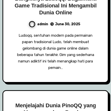
Game Tradisional Ini Mengambil
Dunia Online
admin
June 30, 2025
Ludoqq, sentuhan modern pada permainan
papan tradisional Ludo, telah membuat
gelombang di dunia game online dalam
beberapa tahun terakhir. Gim yang sederhana
namun adiktif ini telah menangkap hati para
pemain…
Menjelajahi Dunia PinoQQ yang