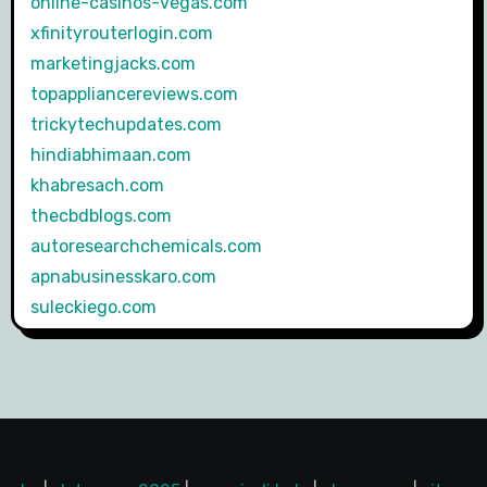
online-casinos-vegas.com
xfinityrouterlogin.com
marketingjacks.com
topappliancereviews.com
trickytechupdates.com
hindiabhimaan.com
khabresach.com
thecbdblogs.com
autoresearchchemicals.com
apnabusinesskaro.com
suleckiego.com