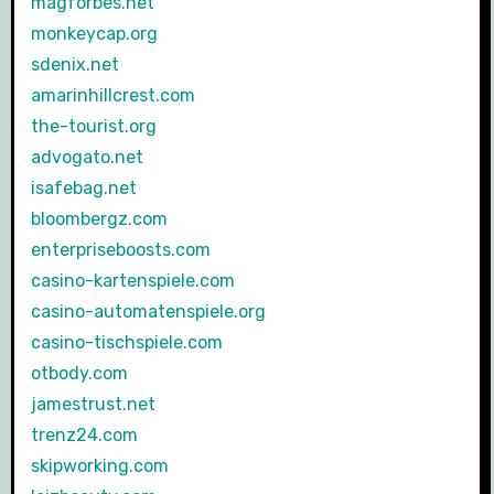
magforbes.net
monkeycap.org
sdenix.net
amarinhillcrest.com
the-tourist.org
advogato.net
isafebag.net
bloombergz.com
enterpriseboosts.com
casino-kartenspiele.com
casino-automatenspiele.org
casino-tischspiele.com
otbody.com
jamestrust.net
trenz24.com
skipworking.com