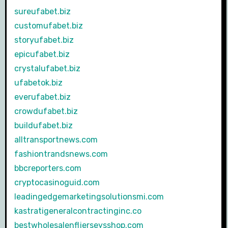
sureufabet.biz
customufabet.biz
storyufabet.biz
epicufabet.biz
crystalufabet.biz
ufabetok.biz
everufabet.biz
crowdufabet.biz
buildufabet.biz
alltransportnews.com
fashiontrandsnews.com
bbcreporters.com
cryptocasinoguid.com
leadingedgemarketingsolutionsmi.com
kastratigeneralcontractinginc.co
bestwholesalenfljerseysshop.com