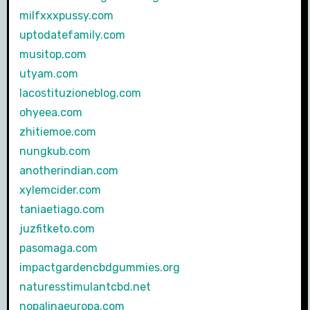
milfxxxpussy.com
uptodatefamily.com
musitop.com
utyam.com
lacostituzioneblog.com
ohyeea.com
zhitiemoe.com
nungkub.com
anotherindian.com
xylemcider.com
taniaetiago.com
juzfitketo.com
pasomaga.com
impactgardencbdgummies.org
naturesstimulantcbd.net
nopalinaeuropa.com