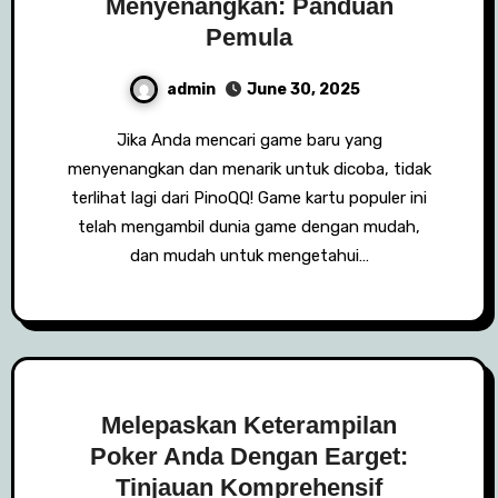
Menyenangkan: Panduan
Pemula
admin
June 30, 2025
Jika Anda mencari game baru yang
menyenangkan dan menarik untuk dicoba, tidak
terlihat lagi dari PinoQQ! Game kartu populer ini
telah mengambil dunia game dengan mudah,
dan mudah untuk mengetahui…
Melepaskan Keterampilan
Poker Anda Dengan Earget:
Tinjauan Komprehensif