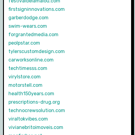
festivaldelamalou.com
firstsigninnovations.com
garberdodge.com
swim-wears.com
forgrantedmedia.com
peolpstar.com
tylerscustomdesign.com
carworksonline.com
techtimesss.com
virylstore.com
motorstell.com
health150years.com
prescriptions-drug.org
technocrewsolution.com
viraltokvibes.com
vivianebritoimoveis.com