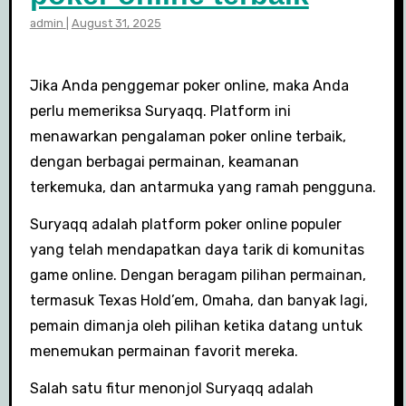
admin
|
August 31, 2025
Jika Anda penggemar poker online, maka Anda
perlu memeriksa Suryaqq. Platform ini
menawarkan pengalaman poker online terbaik,
dengan berbagai permainan, keamanan
terkemuka, dan antarmuka yang ramah pengguna.
Suryaqq adalah platform poker online populer
yang telah mendapatkan daya tarik di komunitas
game online. Dengan beragam pilihan permainan,
termasuk Texas Hold’em, Omaha, dan banyak lagi,
pemain dimanja oleh pilihan ketika datang untuk
menemukan permainan favorit mereka.
Salah satu fitur menonjol Suryaqq adalah