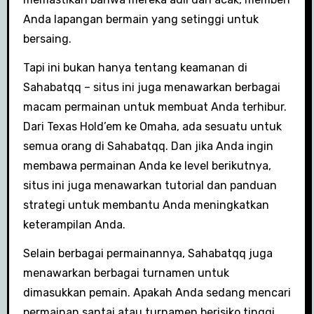
Anda lapangan bermain yang setinggi untuk
bersaing.
Tapi ini bukan hanya tentang keamanan di
Sahabatqq – situs ini juga menawarkan berbagai
macam permainan untuk membuat Anda terhibur.
Dari Texas Hold’em ke Omaha, ada sesuatu untuk
semua orang di Sahabatqq. Dan jika Anda ingin
membawa permainan Anda ke level berikutnya,
situs ini juga menawarkan tutorial dan panduan
strategi untuk membantu Anda meningkatkan
keterampilan Anda.
Selain berbagai permainannya, Sahabatqq juga
menawarkan berbagai turnamen untuk
dimasukkan pemain. Apakah Anda sedang mencari
permainan santai atau turnamen berisiko tinggi,