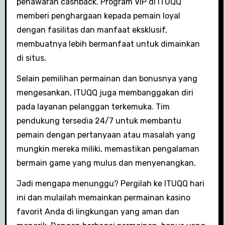
penawaran cashback. Program VIP di ITUQQ
memberi penghargaan kepada pemain loyal
dengan fasilitas dan manfaat eksklusif,
membuatnya lebih bermanfaat untuk dimainkan
di situs.
Selain pemilihan permainan dan bonusnya yang
mengesankan, ITUQQ juga membanggakan diri
pada layanan pelanggan terkemuka. Tim
pendukung tersedia 24/7 untuk membantu
pemain dengan pertanyaan atau masalah yang
mungkin mereka miliki, memastikan pengalaman
bermain game yang mulus dan menyenangkan.
Jadi mengapa menunggu? Pergilah ke ITUQQ hari
ini dan mulailah memainkan permainan kasino
favorit Anda di lingkungan yang aman dan