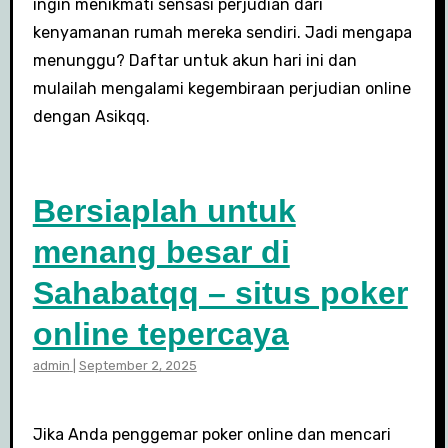
ingin menikmati sensasi perjudian dari
kenyamanan rumah mereka sendiri. Jadi mengapa
menunggu? Daftar untuk akun hari ini dan
mulailah mengalami kegembiraan perjudian online
dengan Asikqq.
Bersiaplah untuk
menang besar di
Sahabatqq – situs poker
online tepercaya
admin
|
September 2, 2025
Jika Anda penggemar poker online dan mencari