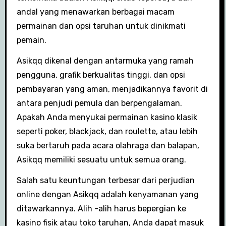
andal yang menawarkan berbagai macam
permainan dan opsi taruhan untuk dinikmati
pemain.
Asikqq dikenal dengan antarmuka yang ramah
pengguna, grafik berkualitas tinggi, dan opsi
pembayaran yang aman, menjadikannya favorit di
antara penjudi pemula dan berpengalaman.
Apakah Anda menyukai permainan kasino klasik
seperti poker, blackjack, dan roulette, atau lebih
suka bertaruh pada acara olahraga dan balapan,
Asikqq memiliki sesuatu untuk semua orang.
Salah satu keuntungan terbesar dari perjudian
online dengan Asikqq adalah kenyamanan yang
ditawarkannya. Alih -alih harus bepergian ke
kasino fisik atau toko taruhan, Anda dapat masuk