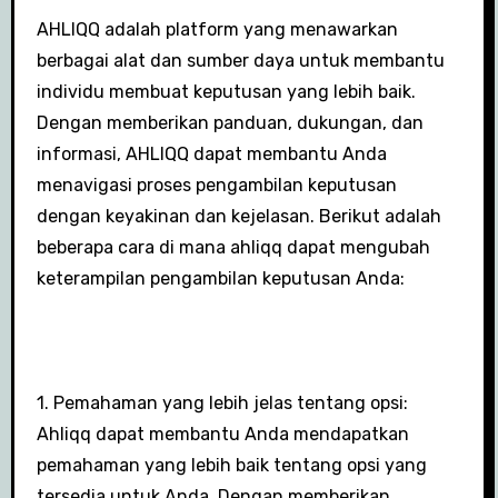
AHLIQQ adalah platform yang menawarkan
berbagai alat dan sumber daya untuk membantu
individu membuat keputusan yang lebih baik.
Dengan memberikan panduan, dukungan, dan
informasi, AHLIQQ dapat membantu Anda
menavigasi proses pengambilan keputusan
dengan keyakinan dan kejelasan. Berikut adalah
beberapa cara di mana ahliqq dapat mengubah
keterampilan pengambilan keputusan Anda:
1. Pemahaman yang lebih jelas tentang opsi:
Ahliqq dapat membantu Anda mendapatkan
pemahaman yang lebih baik tentang opsi yang
tersedia untuk Anda. Dengan memberikan