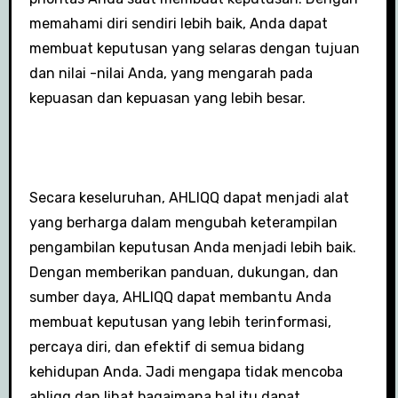
memahami diri sendiri lebih baik, Anda dapat
membuat keputusan yang selaras dengan tujuan
dan nilai -nilai Anda, yang mengarah pada
kepuasan dan kepuasan yang lebih besar.
Secara keseluruhan, AHLIQQ dapat menjadi alat
yang berharga dalam mengubah keterampilan
pengambilan keputusan Anda menjadi lebih baik.
Dengan memberikan panduan, dukungan, dan
sumber daya, AHLIQQ dapat membantu Anda
membuat keputusan yang lebih terinformasi,
percaya diri, dan efektif di semua bidang
kehidupan Anda. Jadi mengapa tidak mencoba
ahliqq dan lihat bagaimana hal itu dapat