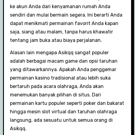
ke akun Anda dari kenyamanan rumah Anda
sendiri dan mulai bermain segera. Ini berarti Anda
dapat menikmati permainan favorit Anda kapan
saja, siang atau malam, tanpa harus khawatir
tentang jam buka atau biaya perjalanan.
Alasan lain mengapa Asikqq sangat populer
adalah berbagai macam game dan opsi taruhan
yang ditawarkannya. Apakah Anda penggemar
permainan kasino tradisional atau lebih suka
bertaruh pada acara olahraga, Anda akan
menemukan banyak pilihan di situs. Dari
permainan kartu populer seperti poker dan bakarat
hingga mesin slot virtual dan taruhan olahraga
langsung, ada sesuatu untuk semua orang di
Asikqq.